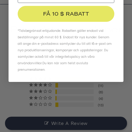
FÅ 10 $ RABATT
Produktrecensioner
*Tidsbegränsat erbjudande. Rabatten gäller endast vid
beställningar på minst 60 $. Endast för nya kunder. Genom
4.4
att ange din e-postadress samtycker du till att få e-post om
nya produktlanseringar, kampanjer och uppdateringar. Du
samtycker också till vår
integritetspolicy
och
våra
BASED ON 155 REVIEWS
användarvillkor
.
Du kan när som helst avsluta
prenumerationen.
121
11
6
4
13
Write A Review