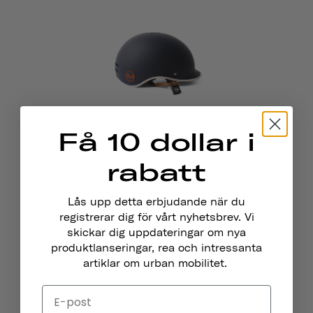
Heritage 1.0 Cykel- Och
Få 10 dollar i
Skatehjälm
$69
rabatt
Lås upp detta erbjudande när du
registrerar dig för vårt nyhetsbrev. Vi
skickar dig uppdateringar om nya
produktlanseringar, rea och intressanta
artiklar om urban mobilitet.