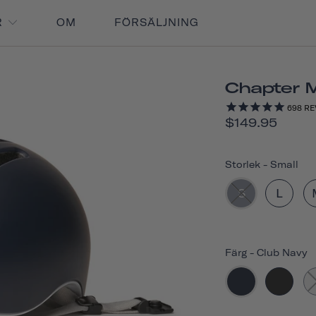
R
OM
FÖRSÄLJNING
Chapter 
698
RE
$149.95
Storlek
-
Small
S
L
Färg
-
Club Navy