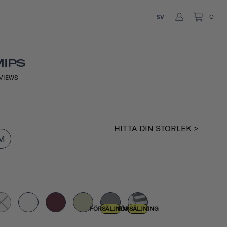
SV
0
MIPS
VIEWS
HITTA DIN STORLEK >
M
FÖRSÄLJNING
FÖRSÄLJNING