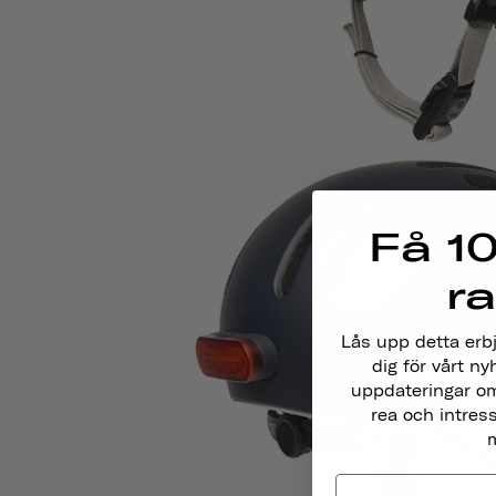
Få 10
r
Lås upp detta erb
dig för vårt ny
uppdateringar om
rea och intres
m