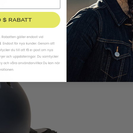
0 $ RABATT
 Rabatten gäller endast vid
$. Endast för nya kunder. Genom att
ycker du till att få e-post om nya
njer och uppdateringar. Du samtycker
cy
och
våra användarvillkor
.
Du kan när
rationen.