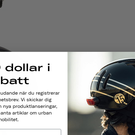
 dollar i
abatt
judande när du registrerar
hetsbrev. Vi skickar dig
 nya produktlanseringar,
santa artiklar om urban
obilitet.