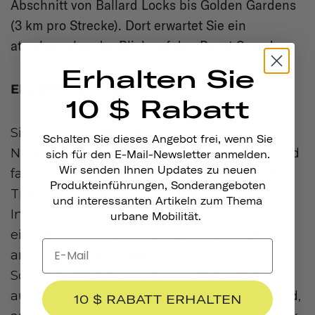
Abschnitt von Ballard Locks bis Golden Gardens
(3 km pro Strecke). Dort erwartet Sie ein
atemberaubender Blick auf den Puget Sound.
Erhalten Sie
ELLIOTT BAY TRAIL
10 $ Rabatt
Sie besuchen den Pike Place Market?
Schalten Sie dieses Angebot frei, wenn Sie
Nehmen Sie sich einen ganzen Tag Zeit und
sich für den E-Mail-Newsletter anmelden.
Wir senden Ihnen Updates zu neuen
fahren Sie den 3,4 Meilen langen Elliott Bay
Produkteinführungen, Sonderangeboten
Trail entlang, der zum Radfahren,
und interessanten Artikeln zum Thema
Inlineskaten, Laufen und vielem mehr
urbane Mobilität.
einlädt. Wir lieben einen schönen Radweg
am Wasser, besonders bei
Sonnenuntergang. Dieser bietet einen Blick
auf die Olympic Mountains und einen Grund,
10 $ RABATT ERHALTEN