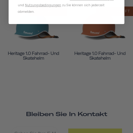
und
Nutzungsbedingungen
zu
.
Sie können sich jederzeit
AUSVERKAUFT
AUSVERKAUFT
abmelden.
Heritage 1.0 Fahrrad- Und
Heritage 1.0 Fahrrad- Und
Skatehelm
Skatehelm
Bleiben Sie In Kontakt