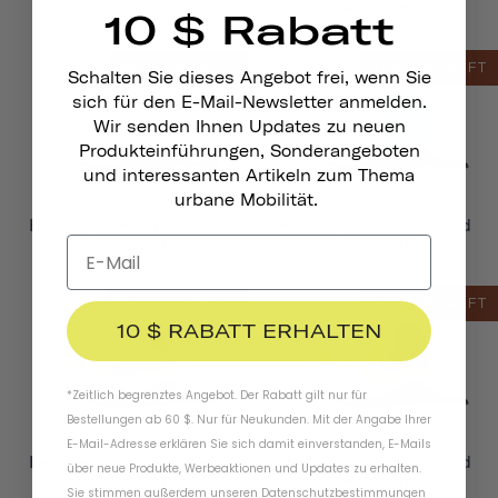
Skatehelm
Skatehelm
10 $ Rabatt
AUSVERKAUFT
AUSVERKAUFT
Schalten Sie dieses Angebot frei, wenn Sie
sich für den E-Mail-Newsletter anmelden.
Wir senden Ihnen Updates zu neuen
Produkteinführungen, Sonderangeboten
und interessanten Artikeln zum Thema
urbane Mobilität.
Heritage 1.0 Fahrrad- Und
Heritage 1.0 Fahrrad- Und
Skatehelm
Skatehelm
AUSVERKAUFT
AUSVERKAUFT
10 $ RABATT ERHALTEN
*Zeitlich begrenztes Angebot. Der Rabatt gilt nur für
Bestellungen ab 60 $. Nur für Neukunden. Mit der Angabe Ihrer
E-Mail-Adresse erklären Sie sich damit einverstanden, E-Mails
Heritage 1.0 Fahrrad- Und
Heritage 1.0 Fahrrad- Und
über neue Produkte, Werbeaktionen und Updates zu erhalten.
Skatehelm
Skatehelm
Sie stimmen außerdem unseren
Datenschutzbestimmungen