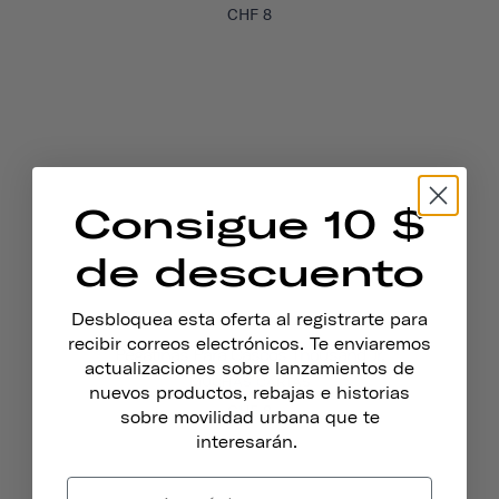
CHF 8
Consigue 10 $
de descuento
Desbloquea esta oferta al registrarte para
recibir correos electrónicos. Te enviaremos
Pegatinas Para Cascos Thousand Jr.
actualizaciones sobre lanzamientos de
MUCHAS CARTAS
nuevos productos, rebajas e historias
CHF 8
sobre movilidad urbana que te
interesarán.