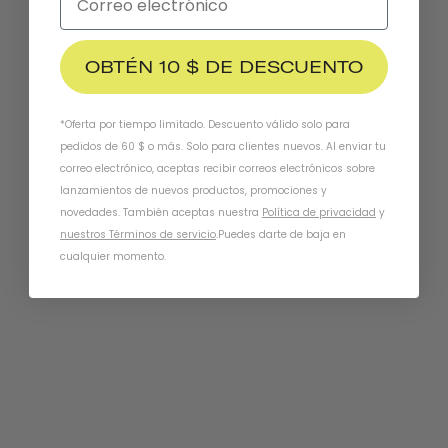
OBTÉN 10 $ DE DESCUENTO
*Oferta por tiempo limitado. Descuento válido solo para
pedidos de 60 $ o más. Solo para clientes nuevos. Al enviar tu
correo electrónico, aceptas recibir correos electrónicos sobre
lanzamientos de nuevos productos, promociones y
novedades. También aceptas nuestra
Política de privacidad
y
Pegatinas Para Cascos Thousand Jr.
nuestros Términos de servicio
.
Puedes darte de baja en
SUPERFORMAS
cualquier momento.
CHF 8