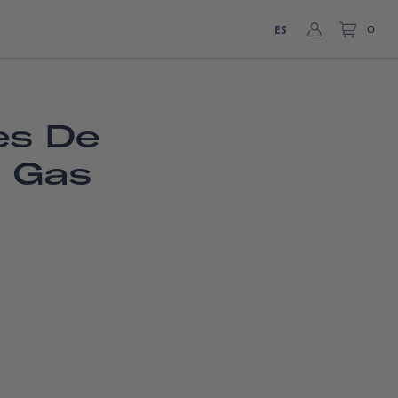
ES
0
es De
 Gas