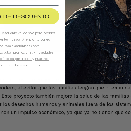
$ DE DESCUENTO
. Descuento válido solo para pedidos
ientes nuevos. Al enviar tu correo
 correos electrónicos sobre
oductos, promociones y novedades.
olítica de privacidad
y
nuestros
 darte de baja en cualquier
 este proyecto es que su impacto va más allá de la si
nadero, al evitar que las familias tengan que quemar ca
 Este proyecto también mejora la salud de las familias 
r los desechos humanos y animales fuera de los sistem
enen un impulso económico, ya que ya no tienen que co