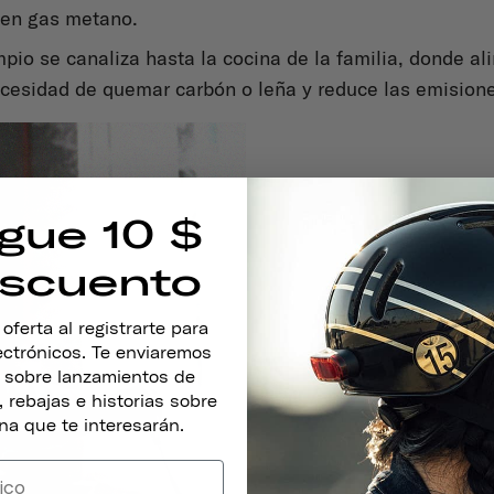
cen gas metano.
pio se canaliza hasta la cocina de la familia, donde ali
ecesidad de quemar carbón o leña y reduce las emision
gue 10 $
scuento
ferta al registrarte para
lectrónicos. Te enviaremos
s sobre lanzamientos de
 rebajas e historias sobre
na que te interesarán.