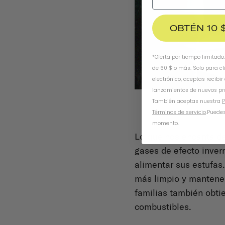
OBTÉN 10 
*Oferta por tiempo limitado
de 60 $ o más. Solo para cl
electrónico, aceptas recibir
lanzamientos de nuevos pr
También aceptas nuestra
P
Términos de servicio
.
Puedes
momento.
Lo que nos encanta de
gases de efecto inver
alimentar sus estufas.
más limpio y mantene
familias también obti
combustibles.