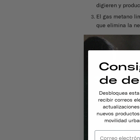
digieren y produ
El gas metano lim
que elimina la n
Consi
de de
Desbloquea esta o
recibir correos e
actualizacione
nuevos productos,
movilidad urba