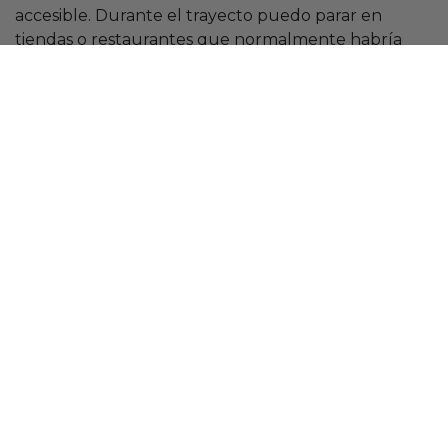
accesible. Durante el trayecto puedo parar en
tiendas o restaurantes que normalmente habría
pasado de largo porque no hay aparcamiento.
¿Vas en bici al trabajo? Echa un vistazo a nuestros
cascos de ciclista
y etiquétanos en tus