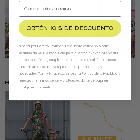
OBTÉN 10 $ DE DESCUENTO
*Oferta por tiempo limitado. Descuento válido solo para
pedidos de 60 $ o más. Solo para clientes nuevos. Al enviar tu
correo electrónico, aceptas recibir correos electrónicos sobre
lanzamientos de nuevos productos, promociones y
novedades. También aceptas nuestra
Política de privacidad
y
nuestros Términos de servicio
.
Puedes darte de baja en
MICHAEL
- VENTAS
cualquier momento.