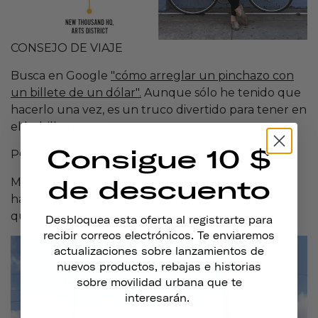
CONSEJO DE VIAJE
Busca en Google
"cómo arreglar un pinchazo con
un billete de un dólar".
Aunque sólo he tenido que
hacerlo una vez, es un truco divertido para tener en
el bolsillo trasero.
Consigue 10 $
POR QUÉ VOY EN BICI AL TRABAJO
de descuento
Mejor para la salud, mejor para
el medio ambiente,
hay algo súper satisfactorio en ir al trabajo antes
que en coche.
Desbloquea esta oferta al registrarte para
recibir correos electrónicos. Te enviaremos
actualizaciones sobre lanzamientos de
nuevos productos, rebajas e historias
sobre movilidad urbana que te
interesarán.