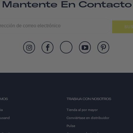
Mantente En Contacto
SUS
OMOS
TRABAJA CON NOSOTROS
ia
Tienda al por mayor
ousand
Conviértase en distribuidor
Pulse