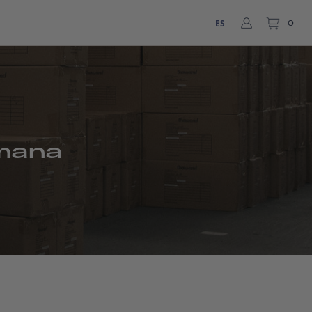
ES
0
emana