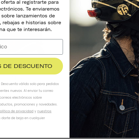
ferta al registrarte para
lectrónicos. Te enviaremos
s sobre lanzamientos de
 rebajas e historias sobre
na que te interesarán.
$ DE DESCUENTO
Casco Magnética
Timbre De Bicicl
coronas suecas
. Descuento válido solo para pedidos
ientes nuevos. Al enviar tu correo
 correos electrónicos sobre
oductos, promociones y novedades.
olítica de privacidad
y
nuestros
 darte de baja en cualquier