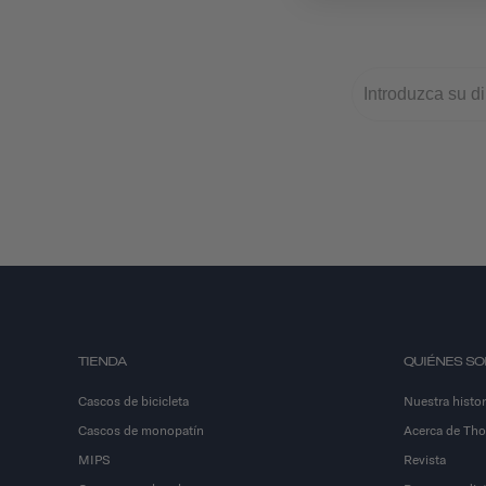
TIENDA
QUIÉNES S
Cascos de bicicleta
Nuestra histor
Cascos de monopatín
Acerca de Th
MIPS
Revista