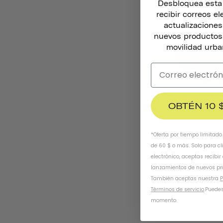
Desbloquea esta o
recibir correos e
actualizacione
nuevos productos,
movilidad urba
OBTÉN 10 
Luz De 
249,00 
*Oferta por tiempo limitado
de 60 $ o más. Solo para cl
electrónico, aceptas recibir
lanzamientos de nuevos pr
También aceptas nuestra
P
Términos de servicio
.
Puedes
momento.