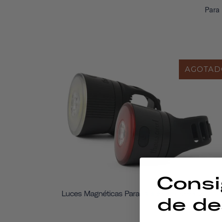
Para 
AGOTAD
Consi
Luces Magnéticas Para Bicicleta Traveler 2.0
de de