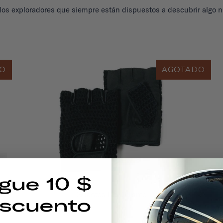
los exploradores que siempre están dispuestos a descubrir algo n
O
AGOTADO
gue 10 $
Guantes De Ciclismo
scuento