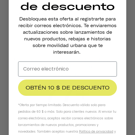
de descuento
de bicicleta, nuestra fundadora, Gloria,
creó Thousand salvar mil vidas. Después
Desbloquea esta oferta al registrarte para
de ocho años, así es como nos va.
recibir correos electrónicos. Te enviaremos
1196+
actualizaciones sobre lanzamientos de
nuevos productos, rebajas e historias
sobre movilidad urbana que te
interesarán.
Número de cascos sustituidos a través de
nuestro programa de sustitución por
accidente.
77+
OBTÉN 10 $ DE DESCUENTO
*Oferta por tiempo limitado. Descuento válido solo para
Número de cascos sustituidos gracias a
pedidos de 60 $ o más. Solo para clientes nuevos. Al enviar tu
correo electrónico, aceptas recibir correos electrónicos sobre
nuestra garantía antirrobo
lanzamientos de nuevos productos, promociones y
novedades. También aceptas nuestra
Política de privacidad
y