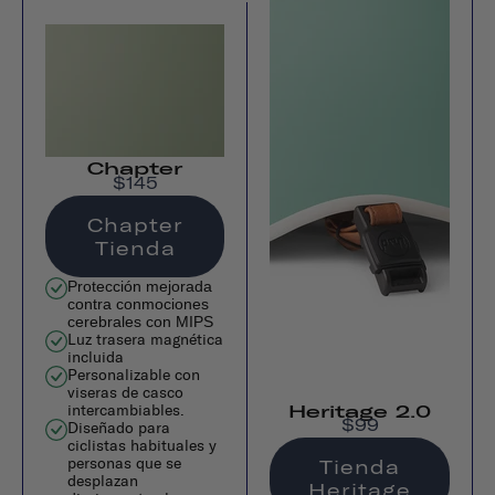
Chapter
$145
Chapter
Tienda
Protección mejorada
contra conmociones
cerebrales con MIPS
Luz trasera magnética
incluida
Personalizable con
viseras de casco
intercambiables.
Heritage 2.0
$99
Diseñado para
ciclistas habituales y
personas que se
Tienda
desplazan
Heritage