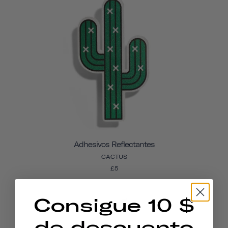
Adhesivos Reflectantes
CACTUS
£5
Consigue 10 $
de descuento