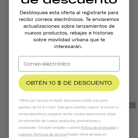
Desbloquea esta oferta al registrarte para
recibir correos electrónicos. Te enviaremos
actualizaciones sobre lanzamientos de
nuevos productos, rebajas e historias
sobre movilidad urbana que te
interesarán.
Adhesivos Reflectantes
A CABALGAR
OBTÉN 10 $ DE DESCUENTO
£5
*Oferta por tiempo limitado. Descuento válido solo para
Nuevo modelo
pedidos de 60 $ o más. Solo para clientes nuevos. Al enviar tu
correo electrónico, aceptas recibir correos electrónicos sobre
lanzamientos de nuevos productos, promociones y
novedades. También aceptas nuestra
Política de privacidad
y
nuestros Términos de servicio
.
Puedes darte de baja en