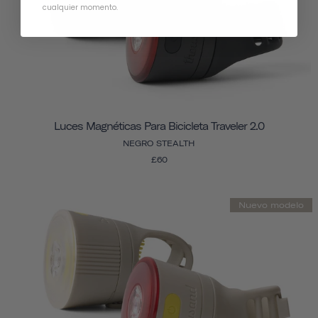
cualquier momento.
Luces Magnéticas Para Bicicleta Traveler 2.0
NEGRO STEALTH
£60
Nuevo modelo