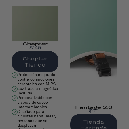
Chapter
$145
Chapter
Tienda
Protección mejorada
contra conmociones
cerebrales con MIPS
Luz trasera magnética
incluida
Personalizable con
viseras de casco
intercambiables.
Heritage 2.0
$99
Diseñado para
ciclistas habituales y
personas que se
Tienda
desplazan
Heritage