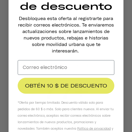
de descuento
de bicicleta, nuestra fundadora, Gloria,
creó Thousand salvar mil vidas. Después
Desbloquea esta oferta al registrarte para
de ocho años, así es como nos va.
recibir correos electrónicos. Te enviaremos
1196+
actualizaciones sobre lanzamientos de
nuevos productos, rebajas e historias
sobre movilidad urbana que te
interesarán.
Número de cascos sustituidos a través de
nuestro programa de sustitución por
accidente.
77+
OBTÉN 10 $ DE DESCUENTO
*Oferta por tiempo limitado. Descuento válido solo para
Número de cascos sustituidos gracias a
pedidos de 60 $ o más. Solo para clientes nuevos. Al enviar tu
correo electrónico, aceptas recibir correos electrónicos sobre
nuestra garantía antirrobo
lanzamientos de nuevos productos, promociones y
novedades. También aceptas nuestra
Política de privacidad
y