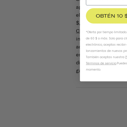
aproximadamente un 
el
cascoThousand Bik
OBTÉN 10 
$, algo menos que el
Chapter MIPS
(aunque
*Oferta por tiempo limitado
incluye una luz trase
de 60 $ o más. Solo para cl
electrónico, aceptas recibir
adaptador multiuso). 
lanzamientos de nuevos pr
en la gama alta de pr
También aceptas nuestra
P
disponible en cinco co
Términos de servicio
.
Puedes
gama de 12.
momento.