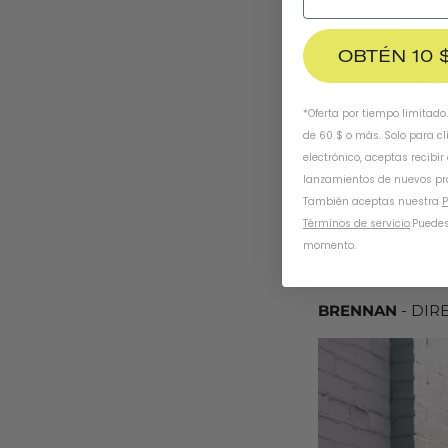
OBTÉN 10 
En otra vida, cre
Monterey
. Tien
*Oferta por tiempo limitado
del océano, la i
de 60 $ o más. Solo para cl
mi pasión por la 
electrónico, aceptas recibir
inspiró cuando 
lanzamientos de nuevos pr
También aceptas nuestra
P
en directo de las
Términos de servicio
.
Puedes
momento.
BRENNAN
- DIR