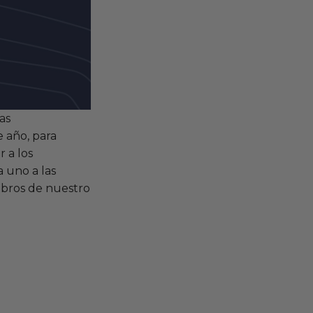
as
 año, para
 a los
 uno a las
mbros de nuestro