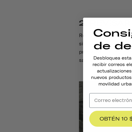
2. REVISA
Consi
Revisa tu bicicleta co
de de
sillín esté bien sujet
problema. Es importa
Desbloquea esta o
salir a la carretera.
recibir correos e
actualizacione
nuevos productos,
movilidad urba
OBTÉN 10 