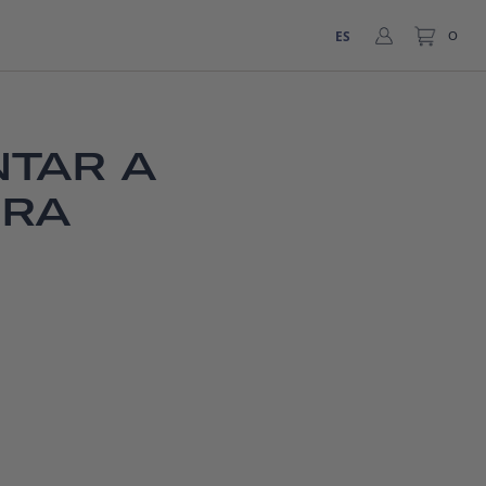
ES
0
NTAR A
ERA