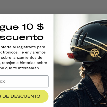
R TODO Y AJUSTAR
gue 10 $
n cuidado para asegurarte de que la cadena esté intacta
scuento
o y a la altura deseada, y que los frenos y los radios no
nte que compruebes que todas las piezas funcionan cor
ferta al registrarte para
lectrónicos. Te enviaremos
s sobre lanzamientos de
 rebajas e historias sobre
na que te interesarán.
$ DE DESCUENTO