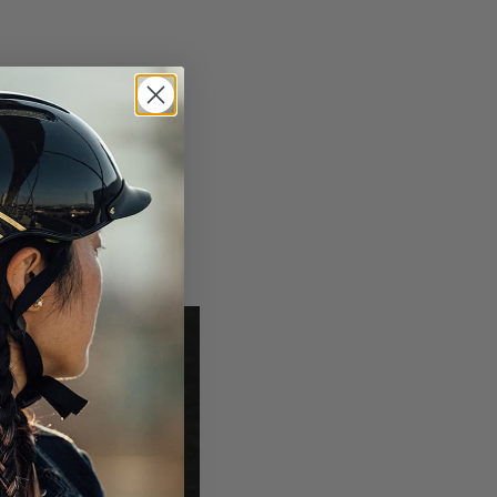
 y lubricada, que el
 presenten ningún
rectamente antes de