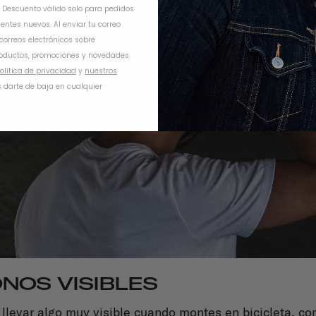
. Descuento válido solo para pedidos
ientes nuevos. Al enviar tu correo
 correos electrónicos sobre
oductos, promociones y novedades.
olítica de privacidad
y
nuestros
 darte de baja en cualquier
NOS VISIBLES
llevar algo muy visible cuando montes en bicicleta, co