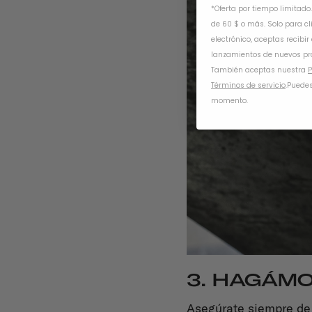
*Oferta por tiempo limitado
de 60 $ o más. Solo para cl
electrónico, aceptas recibir
lanzamientos de nuevos pr
También aceptas nuestra
P
Términos de servicio
.
Puedes
momento.
3. HAGÁMO
Asegúrate siempre de 