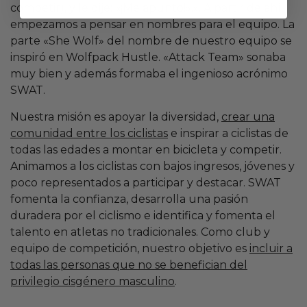
competir), y le dije: «¡Me apunto!».». A partir de ahí,
empezamos a pensar en nombres para el equipo. La
parte «She Wolf» del nombre de nuestro equipo se
inspiró en Wolfpack Hustle. «Attack Team» sonaba
muy bien y además formaba el ingenioso acrónimo
SWAT.
Nuestra misión es apoyar la diversidad,
crear una
comunidad entre los ciclistas
e inspirar a ciclistas de
todas las edades a montar en bicicleta y competir.
Animamos a los ciclistas con bajos ingresos, jóvenes y
poco representados a participar y destacar. SWAT
fomenta la confianza, desarrolla una pasión
duradera por el ciclismo e identifica y fomenta el
talento en atletas no tradicionales. Como club y
equipo de competición, nuestro objetivo es
incluir a
todas las personas que no se benefician del
privilegio cisgénero masculino
.