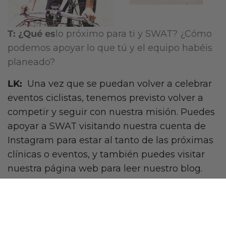
T: ¿Qué es
lo próximo para ti y SWAT? ¿Cómo
podemos apoyar lo que tú y el equipo habéis
planeado?
LK:
Una vez que se puedan volver a celebrar
eventos ciclistas, tenemos previsto volver a
competir y seguir con nuestra misión. Puedes
apoyar a SWAT visitando nuestra cuenta de
Instagram para estar al tanto de las próximas
clínicas o eventos, y también puedes visitar
nuestra página web para leer nuestro blog.
¿Listo para competir con el equipo She Wolf
Attack? Síguelos en su
Instagram
y en su
página web
.