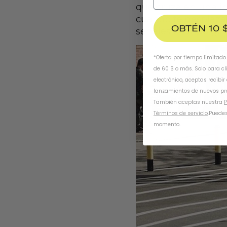
que cruza en una in
cuando te desplazas 
OBTÉN 10 
señales cuando gire
*Oferta por tiempo limitado
de 60 $ o más. Solo para cl
electrónico, aceptas recibir
lanzamientos de nuevos pr
También aceptas nuestra
P
Términos de servicio
.
Puedes
momento.