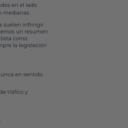
ados en el lado
on medianas.
s suelen infringir
frecemos un resumen
clista como
pre la legislación
 nunca en sentido
de tráfico y
.