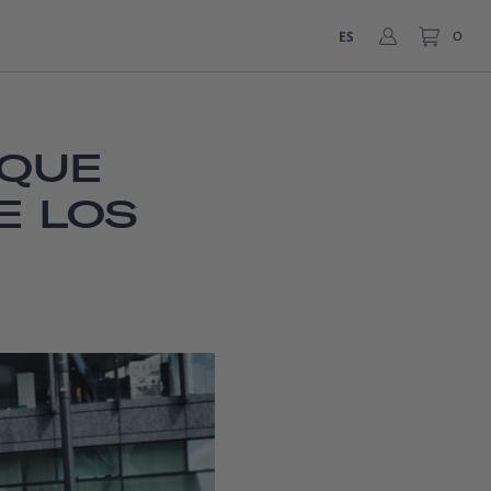
ES
0
 QUE
E LOS