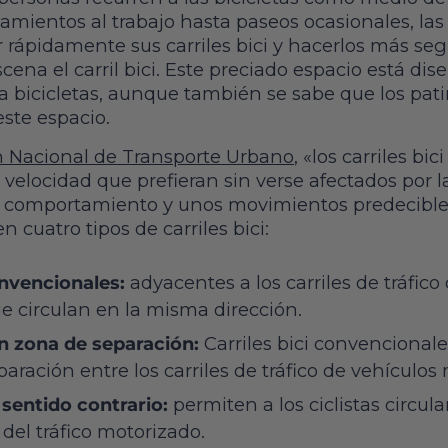
amientos al trabajo hasta paseos ocasionales, las
 rápidamente sus carriles bici y hacerlos más seg
escena el carril bici. Este preciado espacio está di
a bicicletas, aunque también se sabe que los pat
 este espacio.
n Nacional de Transporte Urbano
, «los carriles bi
 la velocidad que prefieran sin verse afectados por 
 un comportamiento y unos movimientos predecibles
n cuatro tipos de carriles bici:
onvencionales:
adyacentes a los carriles de tráfico
e circulan en la misma dirección.
on zona de separación:
Carriles bici convencional
paración entre los carriles de tráfico de vehículos
n sentido contrario:
permiten a los ciclistas circula
 del tráfico motorizado.