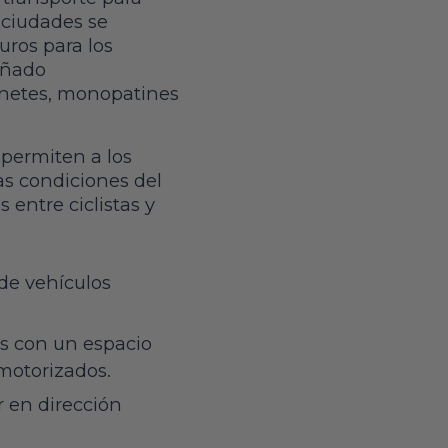
 ciudades se
uros para los
señado
inetes, monopatines
ci permiten a los
las condiciones del
 entre ciclistas y
 de vehículos
es con un espacio
 motorizados.
r en dirección