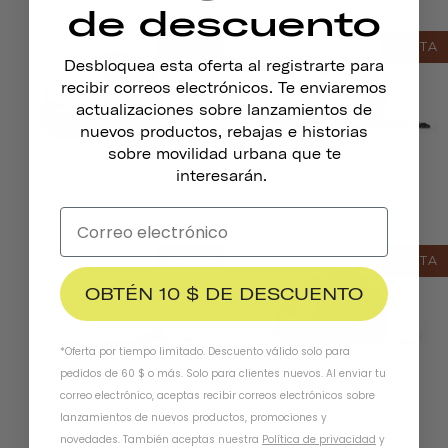
de descuento
VENTA
VENTA
Desbloquea esta oferta al registrarte para
recibir correos electrónicos. Te enviaremos
actualizaciones sobre lanzamientos de
nuevos productos, rebajas e historias
sobre movilidad urbana que te
interesarán.
Chapter MIPS
Chapter MIPS
$149.00
$149.00
$101.00
$101.00
de
de
VENTA
VENTA
OBTÉN 10 $ DE DESCUENTO
*Oferta por tiempo limitado. Descuento válido solo para
pedidos de 60 $ o más. Solo para clientes nuevos. Al enviar tu
correo electrónico, aceptas recibir correos electrónicos sobre
Chapter MIPS
Chapter MIPS
lanzamientos de nuevos productos, promociones y
$149
$149
$149
$149
de
de
novedades. También aceptas nuestra
Política de privacidad
y