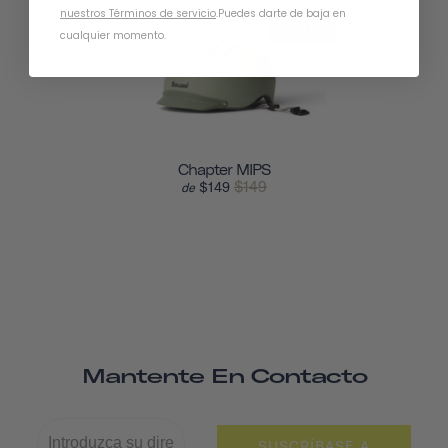
nuestros Términos de servicio
.
Puedes darte de baja en
VENTA
cualquier momento.
Chapter MIPS
$149
$149
de
Mantente En Contacto
SUSCRÍBASE A