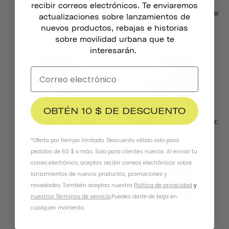
recibir correos electrónicos. Te enviaremos
MIPS Chapter MIPS
Casco Thousand Jr. Toddler
actualizaciones sobre lanzamientos de
$49.95
nuevos productos, rebajas e historias
sobre movilidad urbana que te
interesarán.
OBTÉN 10 $ DE DESCUENTO
Casco Thousand Youth
Casco Infantil Thousand Jr.
desde 84,95 $
59,95 $
desde
desde
*Oferta por tiempo limitado. Descuento válido solo para
pedidos de 60 $ o más. Solo para clientes nuevos. Al enviar tu
correo electrónico, aceptas recibir correos electrónicos sobre
lanzamientos de nuevos productos, promociones y
novedades. También aceptas nuestra
Política de privacidad
y
nuestros Términos de servicio
.
Puedes darte de baja en
cualquier momento.