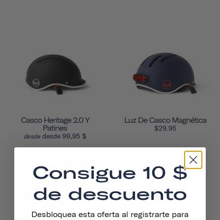
Casco Heritage 2.0 Y
Luz De Casco Magnética
Patines
$29.95
desde 99,95 $
desde
AGOTADO
Consigue 10 $
de descuento
Desbloquea esta oferta al registrarte para