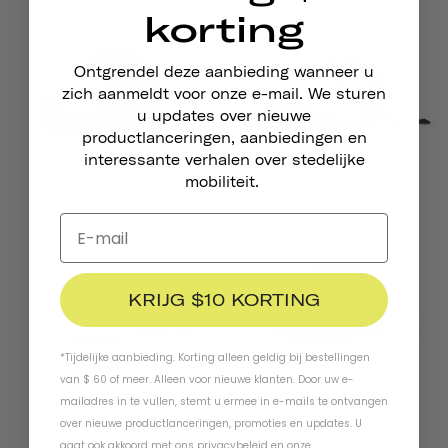
korting
Ontgrendel deze aanbieding wanneer u
zich aanmeldt voor onze e-mail. We sturen
u updates over nieuwe
productlanceringen, aanbiedingen en
interessante verhalen over stedelijke
mobiliteit.
Chapter MIPS
Chapter MIPS
€ 101,00
€ 101,00
van
van
KRIJG $10 KORTING
*Tijdelijke aanbieding. Korting alleen geldig bij bestellingen
van $ 60 of meer. Alleen voor nieuwe klanten. Door uw e-
Chapter MIPS
Chapter MIPS
mailadres in te vullen, stemt u ermee in e-mails te ontvangen
€ 101,00
€ 101,00
van
van
over nieuwe productlanceringen, promoties en updates. U
gaat ook akkoord met ons
privacybeleid
en
onze