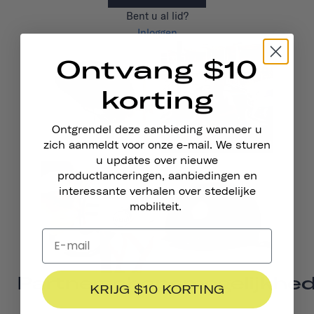
Bent u al lid?
Inloggen
Ontvang $10
korting
Ontgrendel deze aanbieding wanneer u
zich aanmeldt voor onze e-mail. We sturen
u updates over nieuwe
productlanceringen, aanbiedingen en
interessante verhalen over stedelijke
mobiliteit.
Partnerschapsmogelijkhe
KRIJG $10 KORTING