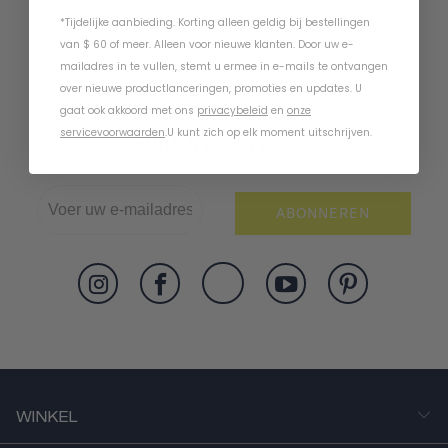
*Tijdelijke aanbieding. Korting alleen geldig bij bestellingen
van $ 60 of meer. Alleen voor nieuwe klanten. Door uw e-
mailadres in te vullen, stemt u ermee in e-mails te ontvangen
over nieuwe productlanceringen, promoties en updates. U
gaat ook akkoord met ons
privacybeleid
en
onze
servicevoorwaarden
.
U kunt zich op elk moment uitschrijven.
Blijf In Contact
ABONNEREN
WINKEL