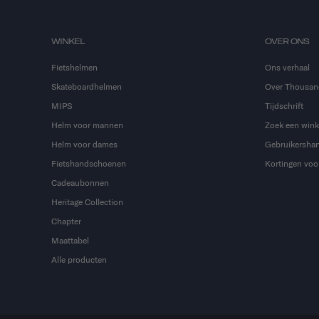
WINKEL
OVER ONS
Fietshelmen
Ons verhaal
Skateboardhelmen
Over Thousan
MIPS
Tijdschrift
Helm voor mannen
Zoek een wink
Helm voor dames
Gebruikershan
Fietshandschoenen
Kortingen voor
Cadeaubonnen
Heritage Collection
Chapter
Maattabel
Alle producten