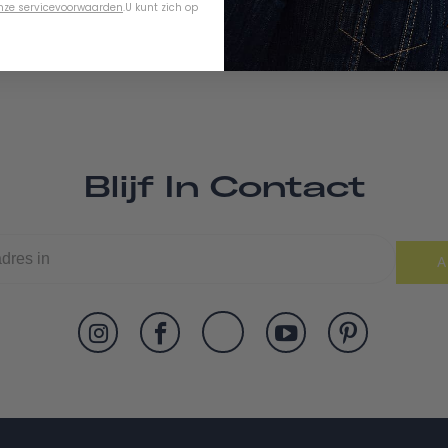
nze servicevoorwaarden
.
U kunt zich op
Blijf In Contact
A