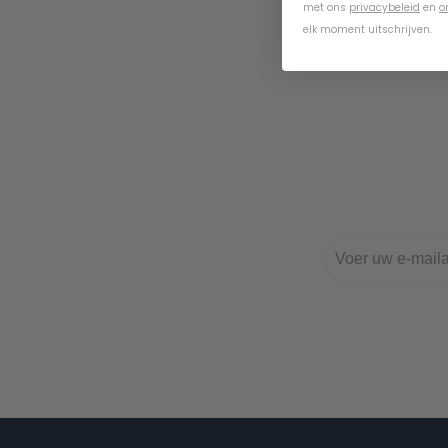
met ons
privacybeleid
en
o
elk moment uitschrijven.