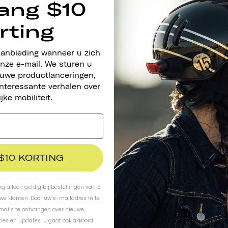
ang $10
rting
aanbieding wanneer u zich
nze e-mail. We sturen u
euwe productlanceringen,
nteressante verhalen over
ijke mobiliteit.
 $10 KORTING
ing alleen geldig bij bestellingen van $
uwe klanten. Door uw e-mailadres in te
-mails te ontvangen over nieuwe
ies en updates. U gaat ook akkoord