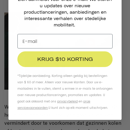
wordt de CO2-uitstoot verminderd.
u updates over nieuwe
productlanceringen, aanbiedingen en
interessante verhalen over stedelijke
mobiliteit.
KRIJG $10 KORTING
*Tijdelijke aanbieding. Korting alleen geldig bij bestellingen
van $ 60 of meer. Alleen voor nieuwe klanten. Door uw e-
mailadres in te vullen, stemt u ermee in e-mails te ontvangen
over nieuwe productlanceringen, promoties en updates. U
gaat ook akkoord met ons
privacybeleid
en
onze
Wat we zo geweldig vinden aan dit project, is dat
servicevoorwaarden
.
U kunt zich op elk moment uitschrijven.
het niet alleen de uitstoot van broeikasgassen
vermindert door te voorkomen dat gezinnen kolen