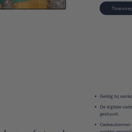
Toevoe
Geldig bij aan
De digitale cad
gestuurd.
Cadeaubonnen we
worden verzond