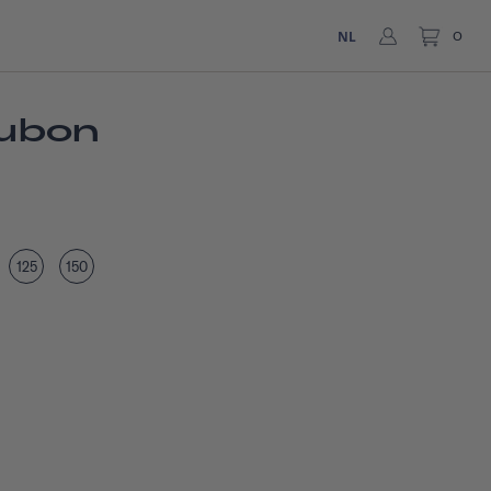
NL
0
ubon
125
150