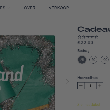
RES
OVER
VERKOOP
Cadea
£22.63
Bedrag
25
50
100
Hoeveelheid
Zie maattabel