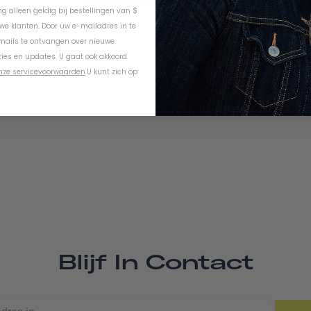
ing alleen geldig bij bestellingen van $
uwe klanten. Door uw e-mailadres in te
-mails te ontvangen over nieuwe
ies en updates. U gaat ook akkoord
nze servicevoorwaarden
.
U kunt zich op
Be the first to review this item
Blijf In Contact