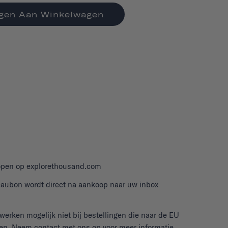
gen Aan Winkelwagen
kopen op explorethousand.com
eaubon wordt direct na aankoop naar uw inbox
rken mogelijk niet bij bestellingen die naar de EU
en.
Neem contact met ons op
voor meer informatie.