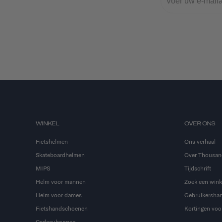
WINKEL
OVER ONS
Fietshelmen
Ons verhaal
Skateboardhelmen
Over Thousan
MIPS
Tijdschrift
Helm voor mannen
Zoek een wink
Helm voor dames
Gebruikershan
Fietshandschoenen
Kortingen voor
Cadeaubonnen