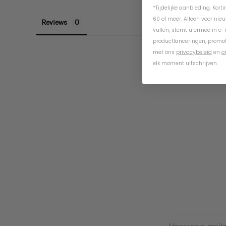
*Tijdelijke aanbieding. Kort
60 of meer. Alleen voor nie
Reviews
vullen, stemt u ermee in e
productlanceringen, promot
met ons
privacybeleid
en
o
elk moment uitschrijven.