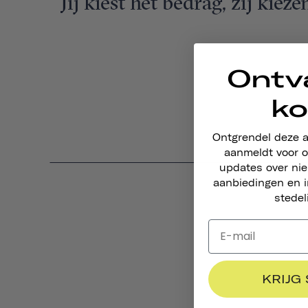
Jij kiest het bedrag, zij kiez
Ontv
ko
Ontgrendel deze 
aanmeldt voor o
updates over ni
aanbiedingen en i
stedel
KRIJG