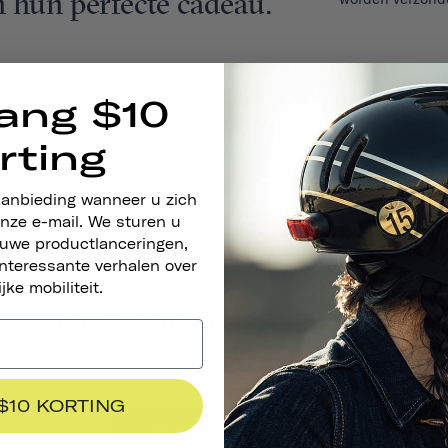
en hun perfecte cadeau.
ang $10
rting
aanbieding wanneer u zich
nze e-mail. We sturen u
euwe productlanceringen,
nteressante verhalen over
ijke mobiliteit.
Productrecensies
 $10 KORTING
Write A Review