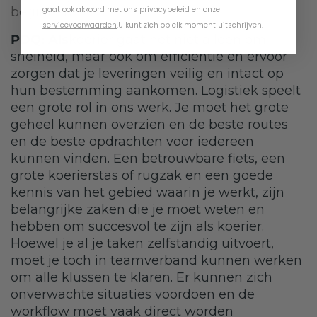
gaat ook akkoord met ons
privacybeleid
en
onze
beginnen?
servicevoorwaarden
.
U kunt zich op elk moment uitschrijven.
PDQ: Als
koerier gaat het niet alleen om
snelheid, maar ook om efficiëntie en ervoor
zorgen dat je leveringen veilig en intact op
hun bestemming aankomen. Logistiek speelt
een grote rol in ons werk. Je moet het grote
geheel kunnen overzien en de beste routes
en de beste opdrachten voor iedereen
kunnen vinden. Een betrouwbare fiets, een
grote koerierstas of rugzak en een goede
kennis van het gebied waarin je werkt, zijn
belangrijke zaken die je moet weten en
hebben om succesvol te zijn als koerier.
Hoewel je al je taken zelfstandig uitvoert,
moet je toch in teamverband kunnen werken
om alle klussen te klaren. Er kunnen zich
onverwachte situaties voordoen en de
workflow moet vaak direct worden