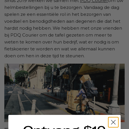
Sinds 2019 werken we samen met
PDQ Courier
om uw
helmbestellingen bij u te bezorgen. Vandaag de dag
spelen ze een essentiële rol in het bezorgen van
voedsel en benodigdheden aan degenen die dat het
hardst nodig hebben. We hebben met onze vrienden
bij PDQ Courier om de tafel gezeten om meer te
weten te komen over hun bedrijf, wat er nodig is om
fietskoerier te worden en wat we allemaal kunnen
doen om hen in deze tijd te steunen.