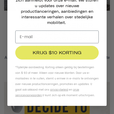
zich aanmeldt voor onze e-mail. We sturen
u updates over nieuwe
productlanceringen, aanbiedingen en
interessante verhalen over stedelijke
DUURZAAMHEID
mobiliteit.
SAMEN GROENER
WORDEN: ONS
VOORTGANGSVERSLAG
OVER 2019
KRIJG $10 KORTING
Aan het begin van dit jaar hebben we besloten om groener te
worden en duurzamer te leven...
*Tijdelijke aanbieding. Korting alleen geldig bij bestellingen
Lees Meer
van $ 60 of meer. Alleen voor nieuwe klanten. Door uw e-
mailadres in te vullen, stemt u ermee in e-mails te ontvangen
over nieuwe productlanceringen, promoties en updates. U
gaat ook akkoord met ons
privacybeleid
en
onze
servicevoorwaarden
.
U kunt zich op elk moment uitschrijven.