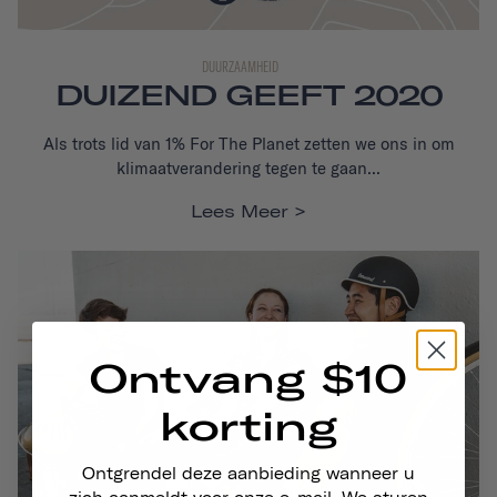
DUURZAAMHEID
DUIZEND GEEFT 2020
Als trots lid van 1% For The Planet zetten we ons in om
klimaatverandering tegen te gaan...
Lees Meer
Ontvang $10
korting
Ontgrendel deze aanbieding wanneer u