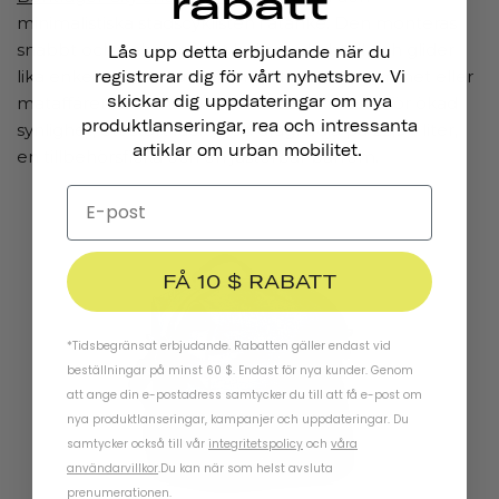
rabatt
minimalistiska stadscyklisten i åtanke. Den monteras
snabbt och enkelt på ett bakre cykelställ och glider
Lås upp detta erbjudande när du
lika enkelt av när du kommer till jobbet, gymmet eller
registrerar dig för vårt nyhetsbrev. Vi
skickar dig uppdateringar om nya
mataffären. Den har reflekterande material för ökad
produktlanseringar, rea och intressanta
synlighet, ett stort fack med dragkedja på 22,94 liter,
artiklar om urban mobilitet.
en tillbehörsficka och en justerbar bärrem.
FÅ 10 $ RABATT
*Tidsbegränsat erbjudande. Rabatten gäller endast vid
beställningar på minst 60 $. Endast för nya kunder. Genom
att ange din e-postadress samtycker du till att få e-post om
nya produktlanseringar, kampanjer och uppdateringar. Du
samtycker också till vår
integritetspolicy
och
våra
användarvillkor
.
Du kan när som helst avsluta
prenumerationen.