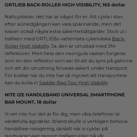
ORTLIEB BACK-ROLLER HIGH VISIBILITY, 165 dollar
Nattcyklister, det här är något för er. Att cykla i stan
efter solnedgången kan vara spännande, men det
kräver också några extra säkerhetsåtgärder. Stick ut i
trafiken med ORTLIEBs vattentäta cykelväska
Back-
Roller High Visibility
. Ja, den är utrustad med 3M-
reflektorer. Men hela den neongula väskan fungerar
som en stor reflektor som ser till att du syns på gatorna
och att din utrustning förvaras säkert under transport.
För kvällar när du inte har så mycket att transportera
kan du kolla in
Saddle-Bag Two High Visibility
.
NITE IZE HANDLEBAND UNIVERSAL SMARTPHONE
BAR MOUNT, 18 dollar
Vi vet inte hur det är för dig, men våra telefoner är
värdefulla ägodelar. Ibland skulle vi verkligen behöva
handsfree-navigering, särskilt när vi cyklar på
landsvägscykel genom trafiken eller på vår