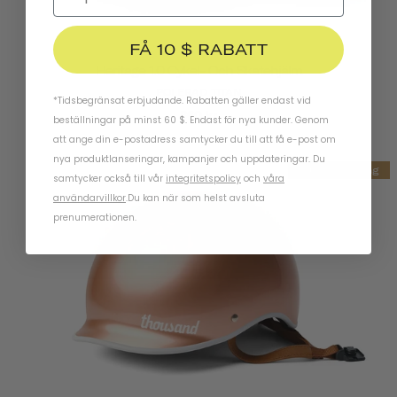
FÅ 10 $ RABATT
Heritage 1.0 Cykel- Och Skatehjälm
POLERAD TITAN
*Tidsbegränsat erbjudande. Rabatten gäller endast vid
860 kr
beställningar på minst 60 $. Endast för nya kunder. Genom
att ange din e-postadress samtycker du till att få e-post om
nya produktlanseringar, kampanjer och uppdateringar. Du
Slutförsäljning
samtycker också till vår
integritetspolicy
och
våra
användarvillkor
.
Du kan när som helst avsluta
prenumerationen.