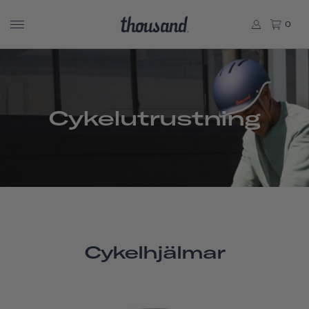
0
Cykelutrustning
Cykelhjälmar