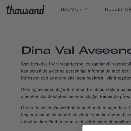
HJÄLMAR
TILLBEHÖ
Dina Val Avseend
Som beskrivs i vår integritetspolicy samlar vi in perso
kan också dela denna personliga information med tredje 
intressen och av andra skäl som beskrivs i vår integrite
Delning av personlig information för riktad reklam baser
amerikanska delstaters sekretesslagar. Beroende på var du
Om du besöker vår webbplats med inställningen för att 
begäran om att välja bort aktiviteter som kan betrakta
riktad reklam för den enhet och webbläsare du använde