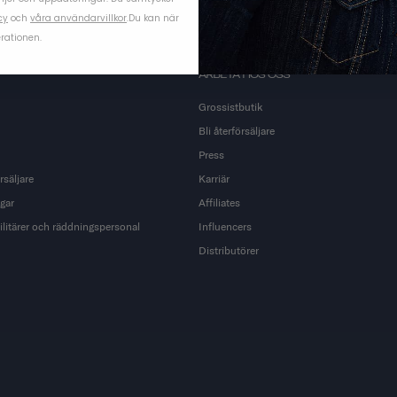
cy
och
våra användarvillkor
.
Du kan när
rationen.
ARBETA HOS OSS
Grossistbutik
Bli återförsäljare
Press
rsäljare
Karriär
gar
Affiliates
ilitärer och räddningspersonal
Influencers
Distributörer