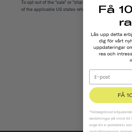
To opt out of the "sale" or "sharing" of your personal 
Få 10
of the applicable US states referred to above.
r
Lås upp detta erb
dig för vårt ny
uppdateringar om
rea och intres
m
FÅ 1
*Tidsbegränsat erbjudande.
beställningar på minst 60 
ange din e-postadress samt
produktlanseringar, kampa