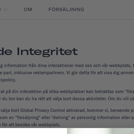
R
OM
FÖRSÄLJNING
e Integritet
nlig information från dina interaktioner med oss och vår webbplats
part, inklusive reklampartners. Vi gör detta för att visa dig anno
tspolicy.
at på din interaktion på olika webbplatser kan betraktas som "försäl
 bor kan du ha rätt att välja bort dessa aktiviteter. Om du vill utö
välja bort Global Privacy Control aktiverad, kommer vi, beroende p
s som en "försäljning" eller "delning" av personlig information e
 för att besöka vår webbplats.