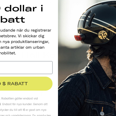
information collected using cookies and other device-based identif
 dollar i
abatt
judande när du registrerar
hetsbrev. Vi skickar dig
 nya produktlanseringar,
santa artiklar om urban
Håll Kontakten
obilitet.
PRE
0 $ RABATT
 Rabatten gäller endast vid
$. Endast för nya kunder. Genom att
ycker du till att få e-post om nya
njer och uppdateringar. Du samtycker