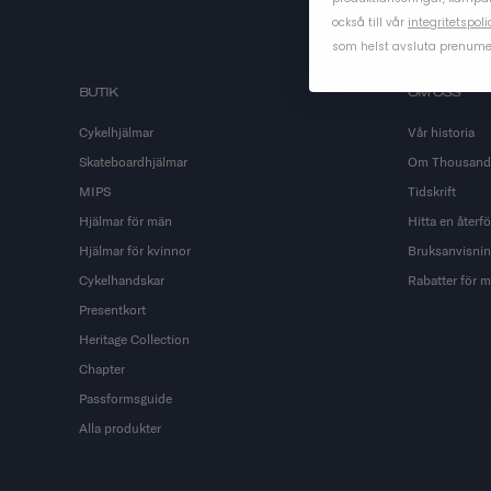
också till vår
integritetspoli
som helst avsluta prenume
BUTIK
OM OSS
Cykelhjälmar
Vår historia
Skateboardhjälmar
Om Thousand
MIPS
Tidskrift
Hjälmar för män
Hitta en återfö
Hjälmar för kvinnor
Bruksanvisnin
Cykelhandskar
Rabatter för m
Presentkort
Heritage Collection
Chapter
Passformsguide
Alla produkter