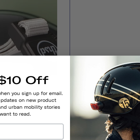
$10 Off
when you sign up for email.
 updates on new product
and urban mobility stories
 want to read.