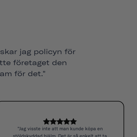
skar jag policyn för
atte företaget den
am för det."
"Jag visste inte att man kunde köpa en
stöldskyddad hjälm. Det är så enkelt att ta