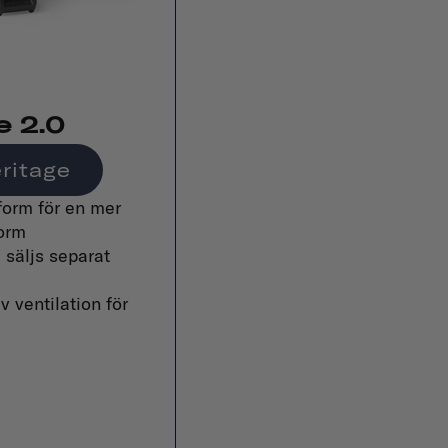
e 2.0
ritage
orm för en mer
orm
 säljs separat
 ventilation för