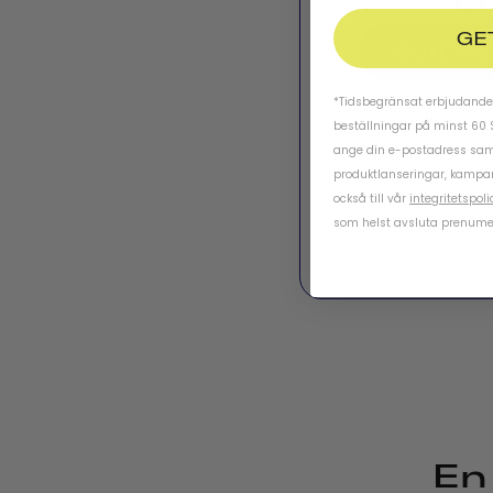
Ch
GE
ButChap
Förbättrat sk
*Tidsbegränsat erbjudande.
hjärnskaknin
beställningar på minst 60 
Magnetisk ba
ange din e-postadress samt
Anpassningsb
produktlanseringar, kampa
hjälmvisir
också till vår
integritetspoli
Utformad för 
som helst avsluta prenume
pendlare
En