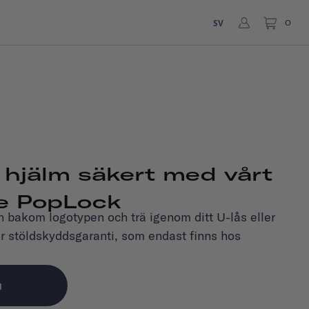
SV
0
 hjälm säkert med vårt
e PopLock
 bakom logotypen och trä igenom ditt U-lås eller
r stöldskyddsgaranti, som endast finns hos
u