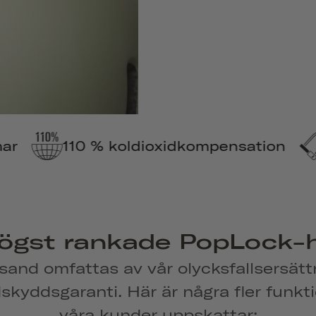
ldioxidkompensation
Stöldskyddsgar
ögst rankade PopLock-
sand omfattas av vår olycksfallsersätt
dskyddsgaranti. Här är några fler funkt
våra kunder uppskattar: