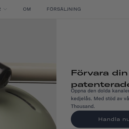
R
OM
FÖRSÄLJNING
Förvara din
patenterad
Öppna den dolda kanalen
kedjelås. Med stöd av vå
Thousand.
Handla n