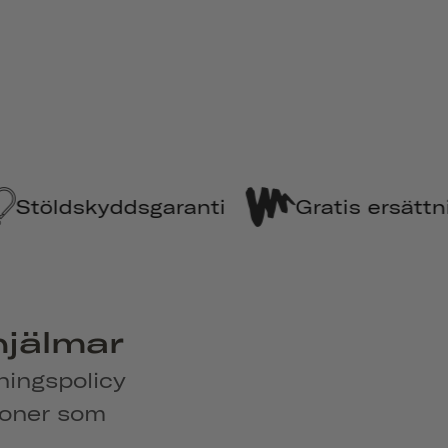
anti
Gratis ersättning vid olycka
hjälmar
ningspolicy
ioner som