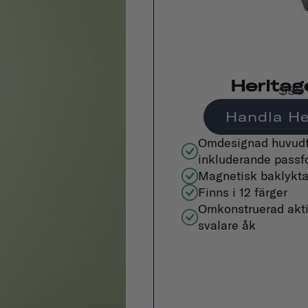
Heritag
$99
Handla He
Omdesignad huvudf
inkluderande passf
Magnetisk baklykta
Finns i 12 färger
Omkonstruerad aktiv
svalare åk