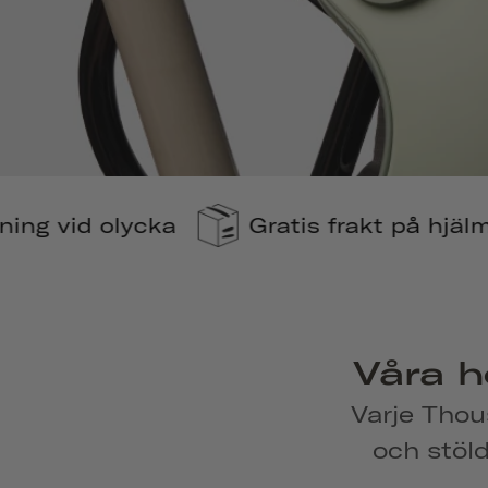
Gratis frakt på hjälmar
110 % ko
Våra h
Varje Thou
och stöl