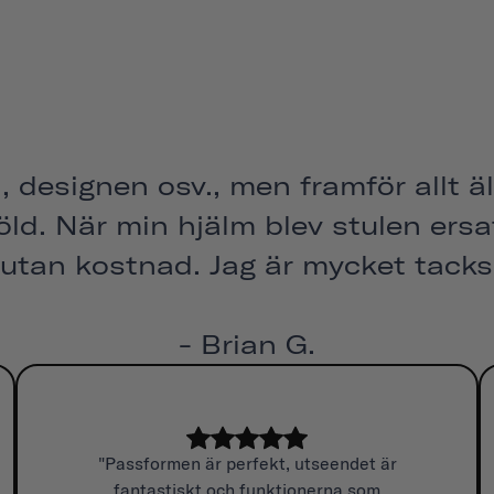
, designen osv., men framför allt äl
öld. När min hjälm blev stulen ers
utan kostnad. Jag är mycket tacks
- Brian G.
"Passformen är perfekt, utseendet är
fantastiskt och funktionerna som