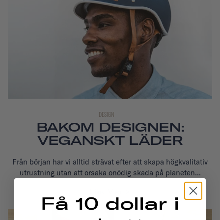
DESIGN
BAKOM DESIGNEN:
VEGANSKT LÄDER
Från början har vi alltid strävat efter att skapa högkvalitativ
utrustning utan att orsaka onödig skada på planeten...
Läs Mer
Få 10 dollar i