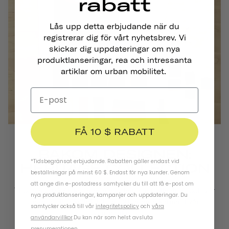
rabatt
Lås upp detta erbjudande när du
registrerar dig för vårt nyhetsbrev. Vi
skickar dig uppdateringar om nya
produktlanseringar, rea och intressanta
artiklar om urban mobilitet.
FÅ 10 $ RABATT
DESIGN
BAKOM DESIGNEN:
*Tidsbegränsat erbjudande. Rabatten gäller endast vid
HERITAGE COLLECTION
beställningar på minst 60 $. Endast för nya kunder. Genom
att ange din e-postadress samtycker du till att få e-post om
Thousand på Kickstarter med Heritage Collection,
och vår
nya produktlanseringar, kampanjer och uppdateringar. Du
ursprungliga kollektion är fortfarande kärnan i vårt
samtycker också till vår
integritetspolicy
och
våra
varumärke...
användarvillkor
.
Du kan när som helst avsluta
prenumerationen.