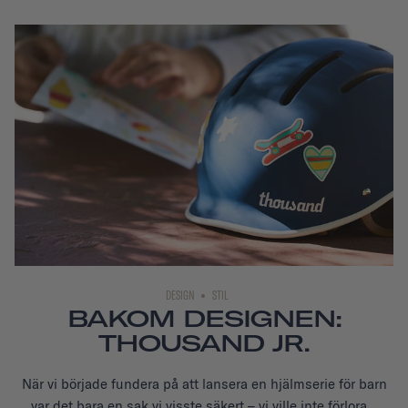
DESIGN
STIL
BAKOM DESIGNEN:
THOUSAND JR.
När vi började fundera på att lansera en hjälmserie för barn
var det bara en sak vi visste säkert – vi ville inte förlora...