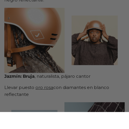
Jazmín: Bruja
, naturalista, pájaro cantor
Llevar puesto
oro rosa
con diamantes en blanco
reflectante