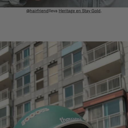
@hairfriend
lleva
Heritage en Stay Gold
.