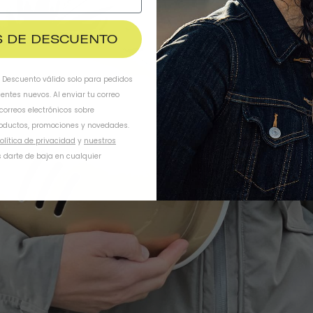
$ DE DESCUENTO
. Descuento válido solo para pedidos
ientes nuevos. Al enviar tu correo
 correos electrónicos sobre
oductos, promociones y novedades.
olítica de privacidad
y
nuestros
 darte de baja en cualquier