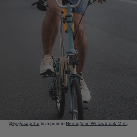
@fyogasaputra
lleva puesto
Heritage en Willowbrook Mint
.