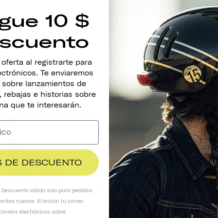
gue 10 $
scuento
ferta al registrarte para
lectrónicos. Te enviaremos
A
s sobre lanzamientos de
 rebajas e historias sobre
Con sus tonos azu
na que te interesarán.
recurso más a
$ DE DESCUENTO
. Descuento válido solo para pedidos
ientes nuevos. Al enviar tu correo
 correos electrónicos sobre