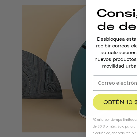
Consi
de de
Desbloquea esta o
recibir correos e
actualizacione
nuevos productos,
movilidad urba
OBTÉN 10 
*Oferta por tiempo limitado
de 60 $ o más. Solo para cl
electrónico, aceptas recibir