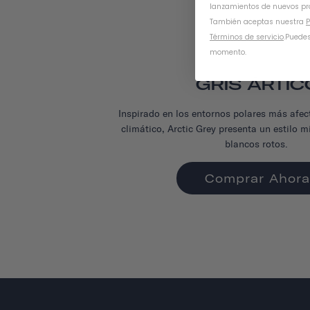
lanzamientos de nuevos pr
También aceptas nuestra
P
Términos de servicio
.
Puedes
momento.
GRIS ÁRTIC
Inspirado en los entornos polares más afec
climático, Arctic Grey presenta un estilo 
blancos rotos.
Comprar Ahora