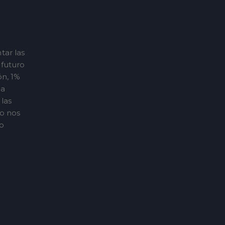
tar las
 futuro
ón, 1%
 a
las
so nos
ro