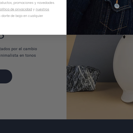
oductos, promociones y novedades.
olítica de privacidad
y
nuestros
 darte de baja en cualquier
O
tados por el cambio
minimalista en tonos