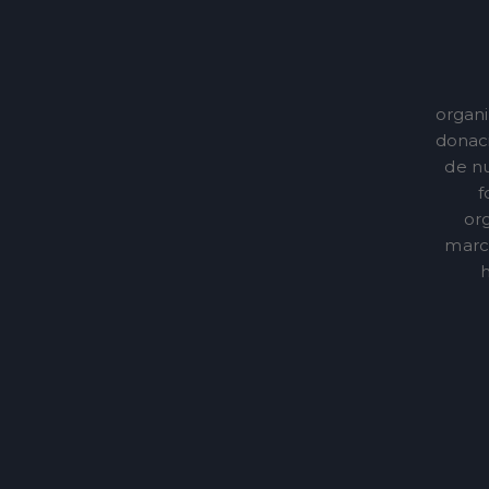
organi
donaci
de nu
f
or
marca
h