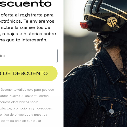
scuento
ferta al registrarte para
lectrónicos. Te enviaremos
Mantente En Contacto
s sobre lanzamientos de
 rebajas e historias sobre
na que te interesarán.
SUS
$ DE DESCUENTO
. Descuento válido solo para pedidos
ientes nuevos. Al enviar tu correo
 correos electrónicos sobre
oductos, promociones y novedades.
olítica de privacidad
y
nuestros
OMOS
TRABAJA CON NOSOTROS
 darte de baja en cualquier