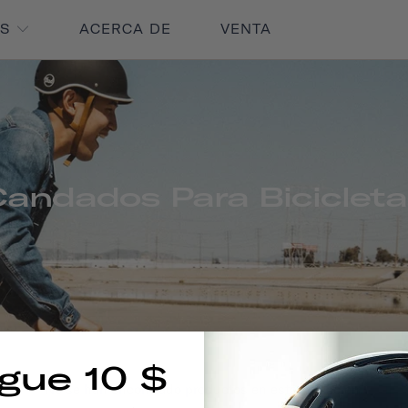
OS
ACERCA DE
VENTA
andados Para Biciclet
gue 10 $
No se han encontrado productos en esta colección.