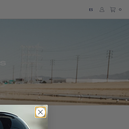
ES
0
as