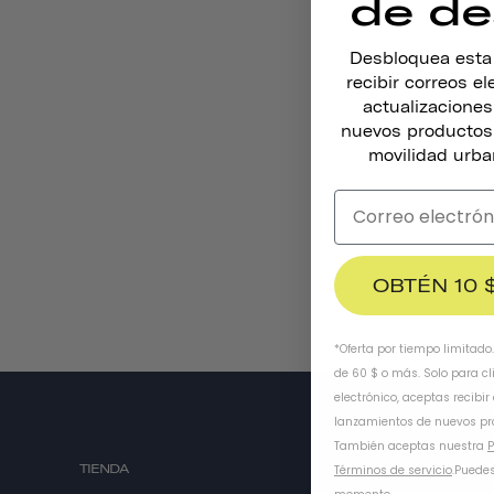
de de
Desbloquea esta o
recibir correos e
actualizacione
nuevos productos,
movilidad urba
OBTÉN 10 
*Oferta por tiempo limitado
de 60 $ o más. Solo para cl
electrónico, aceptas recibir
lanzamientos de nuevos pr
También aceptas nuestra
P
TIENDA
QUIÉNES S
Términos de servicio
.
Puedes