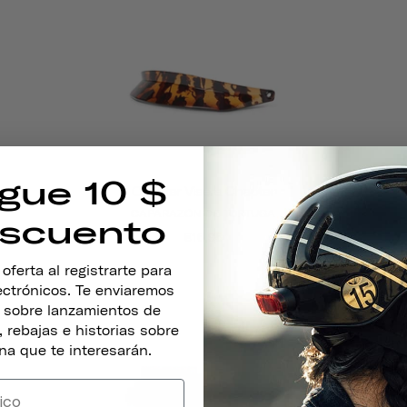
gue 10 $
Chapter Visera Chapter
CAPARAZÓN DE TORTUGA
scuento
€16,95
ferta al registrarte para
lectrónicos. Te enviaremos
s sobre lanzamientos de
 rebajas e historias sobre
na que te interesarán.