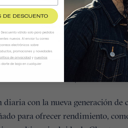
$ DE DESCUENTO
Chapter Visera Chapter
. Descuento válido solo para pedidos
ROSA VIVO
ientes nuevos. Al enviar tu correo
€16,95
 correos electrónicos sobre
oductos, promociones y novedades.
olítica de privacidad
y
nuestros
 darte de baja en cualquier
Conoce La Chapter
 diaria con la nueva generación de
ñado para ofrecer rendimiento, com