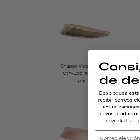
Consi
Chapter Visera Chapter
METÁLICO IRIDISCENTE
de de
€16,95
Desbloquea esta o
recibir correos e
actualizacione
nuevos productos,
movilidad urba