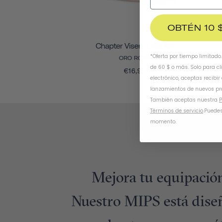
OBTÉN 10 
Chapter Visera Chapter
*Oferta por tiempo limitado
ORO ROSA
de 60 $ o más. Solo para cl
€16,95
electrónico, aceptas recibir
lanzamientos de nuevos pr
También aceptas nuestra
P
Términos de servicio
.
Puedes
momento.
Mejora tu equipación
Nuestro MIPS está dise