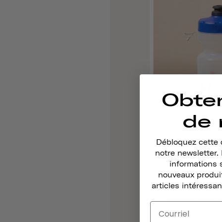
Obte
de 
Débloquez cette o
notre newsletter
informations 
nouveaux produit
articles intéressan
Inspirés par le
nos Thousand
philosophie de 