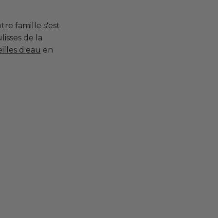
re famille s'est
isses de la
illes d'eau
en