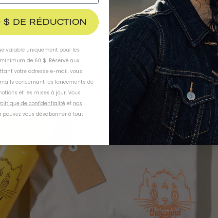
équipements cyclistes classiques.
 $ DE RÉDUCTION
ise valable uniquement pour les
inimum de 60 $. Réservé aux
ttant votre adresse e-mail, vous
-mails concernant les lancements de
otions et les mises à jour. Vous
olitique de confidentialité
et
nos
 pouvez vous désabonner à tout