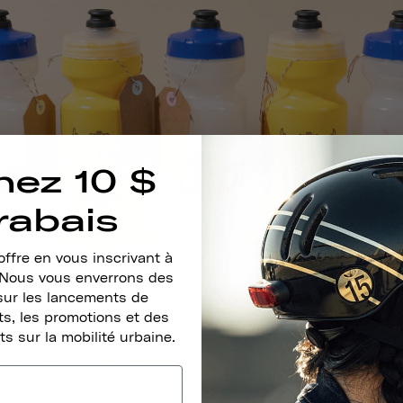
nez 10 $
rabais
ffre en vous inscrivant à
. Nous vous enverrons des
sur les lancements de
s, les promotions et des
ts sur la mobilité urbaine.
s mêmes détails vintage qui ont donné naissance à nos cas
 et gourdes Clubhouse Cat et Team Thousand s'inscrive
conception
qui consiste à apporter une touche moderne 