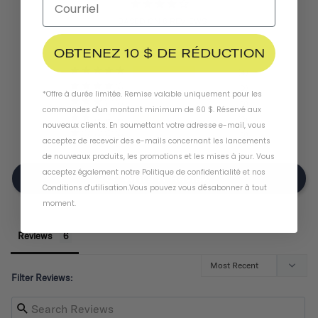
BASED ON 6 REVIEWS
OBTENEZ 10 $ DE RÉDUCTION
4
0
*Offre à durée limitée. Remise valable uniquement pour les
0
commandes d'un montant minimum de 60 $. Réservé aux
2
nouveaux clients. En soumettant votre adresse e-mail, vous
0
acceptez de recevoir des e-mails concernant les lancements
de nouveaux produits, les promotions et les mises à jour. Vous
acceptez également notre
Politique de confidentialité
et
nos
Write A Review
Conditions d'utilisation
.
Vous pouvez vous désabonner à tout
moment
.
Reviews
Filter Reviews: