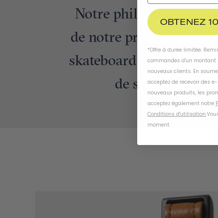
Notre philosophie de co
OBTENEZ 10
de notre processus de d
*Offre à durée limitée. Rem
skateboard selon une app
commandes d'un montant m
nouveaux clients. En soume
de skateboard qui
acceptez de recevoir des e
nouveaux produits, les prom
acceptez également notre
P
Conditions d'utilisation
.
Vous
moment
.