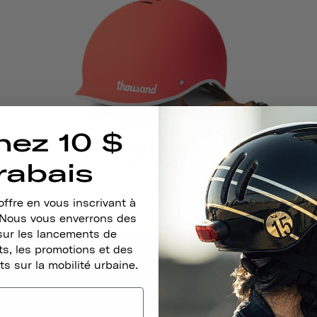
nez 10 $
Casque Heritage 1.0 Pour Vélo Et Skate
rabais
ROUGE AUBE
€79
ffre en vous inscrivant à
. Nous vous enverrons des
sur les lancements de
s, les promotions et des
ts sur la mobilité urbaine.
CONÇU POUR VOUS