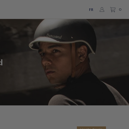
FR
0
d