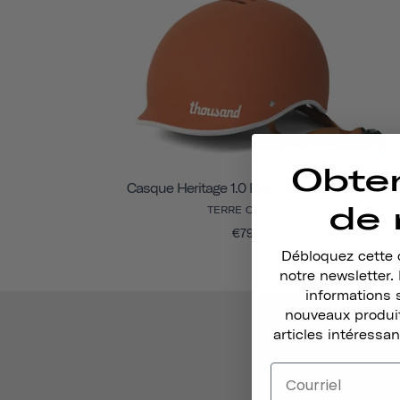
Obte
Casque Heritage 1.0 Pour Vélo Et Skate
de 
TERRE CUITE
€79
Débloquez cette o
notre newsletter
informations 
nouveaux produit
articles intéressan