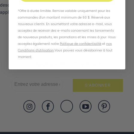
described above, you must be browsing from one of the
*Offre à durée limitée. Remise valable uniquement pour les
applicable US states referred to above.
commandes d'un montant minimum de 60 $. Réservé aux
nouveaux clients. En soumettant votre adresse e-mail, vous
acceptez de recevoir des e-mails concernant les lancements
de nouveaux produits, les promotions et les mises à jour. Vous
acceptez également notre
Politique de confidentialité
et
nos
Conditions d'utilisation
.
Vous pouvez vous désabonner à tout
moment
.
Restez En Contact
S'ABONNER