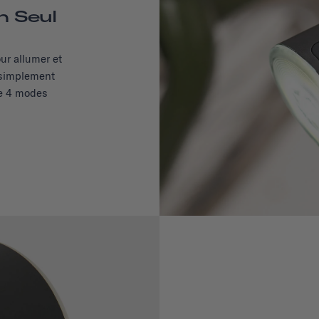
 Seul
ur allumer et
 simplement
re 4 modes
.