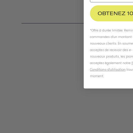
OBTENEZ 10
*Offre à durée limitée. Rem
commandes d'un montant m
nouveaux clients. En soume
acceptez de recevoir des e
nouveaux produits, les prom
acceptez également notre
P
Conditions d'utilisation
.
Vous
moment
.