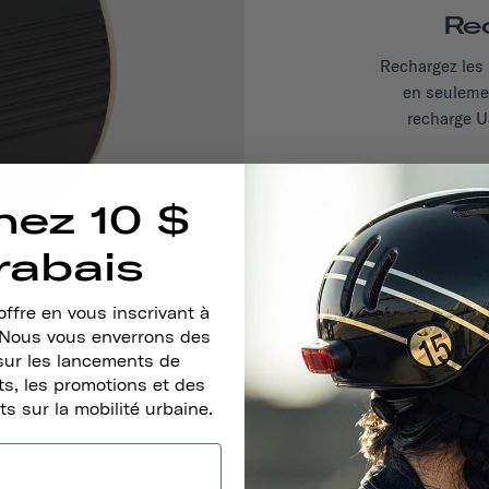
Re
Rechargez les 
en seuleme
recharge U
nez 10 $
rabais
ffre en vous inscrivant à
. Nous vous enverrons des
sur les lancements de
s, les promotions et des
ts sur la mobilité urbaine.