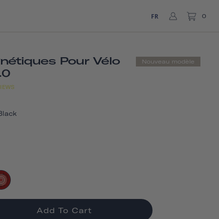
FR
0
nétiques Pour Vélo
Nouveau modèle
.0
IEWS
Black
Add To Cart