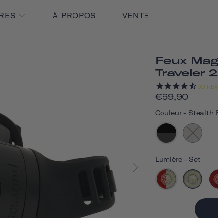
IRES
À PROPOS
VENTE
Feux Mag
Traveler 2
30
REV
€69,90
Couleur
-
Stealth 
Lumière
-
Set