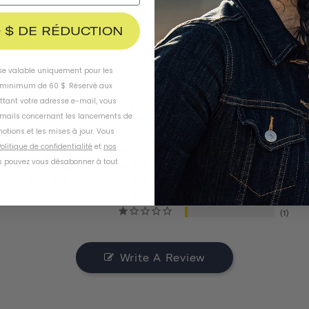
 $ DE RÉDUCTION
ise valable uniquement pour les
inimum de 60 $. Réservé aux
ttant votre adresse e-mail, vous
Avis Sur Les Produits
-mails concernant les lancements de
otions et les mises à jour. Vous
olitique de confidentialité
et
nos
4.2
21
 pouvez vous désabonner à tout
1
3
BASED ON 30 REVIEWS
4
1
Write A Review