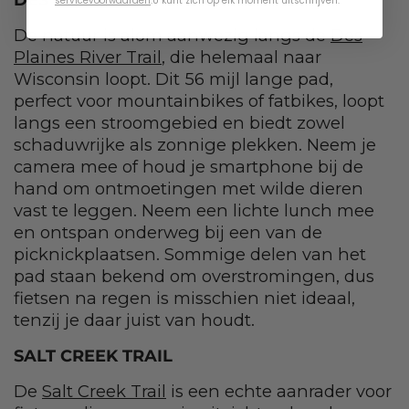
servicevoorwaarden
.
U kunt zich op elk moment uitschrijven.
De natuur is alom aanwezig langs de
Des
Plaines River Trail
, die helemaal naar
Wisconsin loopt. Dit 56 mijl lange pad,
perfect voor mountainbikes of fatbikes, loopt
langs een stroomgebied en biedt zowel
schaduwrijke als zonnige plekken. Neem je
camera mee of houd je smartphone bij de
hand om ontmoetingen met wilde dieren
vast te leggen. Neem een lichte lunch mee
en ontspan onderweg bij een van de
picknickplaatsen. Sommige delen van het
pad staan bekend om overstromingen, dus
fietsen na regen is misschien niet ideaal,
tenzij je daar juist van houdt.
SALT CREEK TRAIL
De
Salt Creek Trail
is een echte aanrader voor