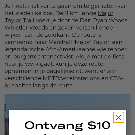
Je hoeft niet ver te gaan om te genieten van
het stedelijke bos. De 11 km lange
Major
Taylor Trail
voert je door de Dan Ryan Woods,
Whistler Woods en zeven verschillende
wijken aan de zuidkant. De route is
vernoemd naar Marshall 'Major' Taylor, een
legendarische Afro-Amerikaanse wielrenner
en burgerrechtenactivist. Als je met de fiets
naar je werk gaat, kun je deze route
opnemen in je dagelijkse rit, want er zijn
verschillende METRA-treinstations en CTA-
bushaltes langs de route.
Ontvang $10