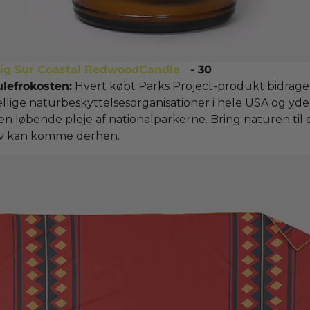
Big Sur Coastal Redwood
Candle
- 30
ulefrokosten:
Hvert købt Parks Project-produkt bidrager 
ellige naturbeskyttelsesorganisationer i hele USA og yd
 den løbende pleje af nationalparkerne. Bring naturen til 
lv kan komme derhen.