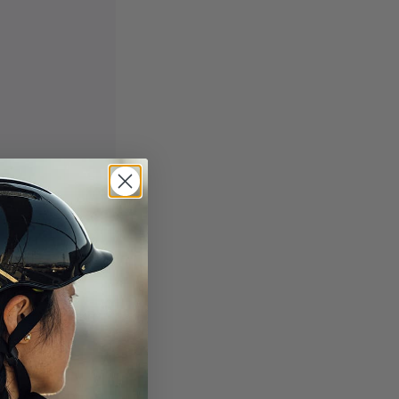
tage Moto meets
ne den
Thousand direkte
rskab med
1% For