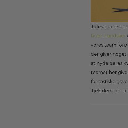
Julesæsonen er h
huer
,
handsker
vores team forpl
der giver noget t
at nyde deres k
teamet her give
fantastiske gav
Tjek den ud – d