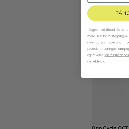
FÅ 1
*Begrænset tilbud. Rabatten
mere. Kun for førstegangsk
giver du samtykke til at m
produktlanceringer, kampag
også vores
fortrolighedspoli
afmelde dig.
Ono Cycle OCT