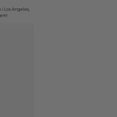
i Los Angeles,
dem!