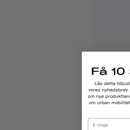
Få 10 
Heritage Collec
Lås dette tilbud
Til vennen, der a
vores nyhedsbrev. 
Modern Minimal-hj
om nye produktlance
om urban mobilitet,
hemmelige Pop
støtter
miljøgen
the Planet?