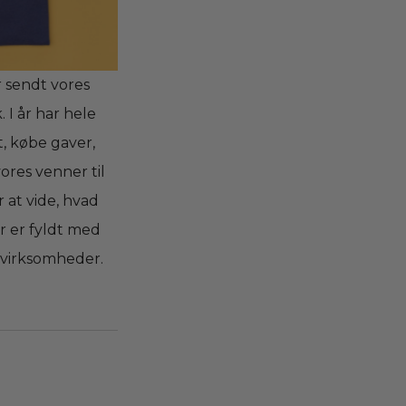
r sendt vores
 I år har hele
t, købe gaver,
vores venner til
r at vide, hvad
r er fyldt med
 virksomheder.