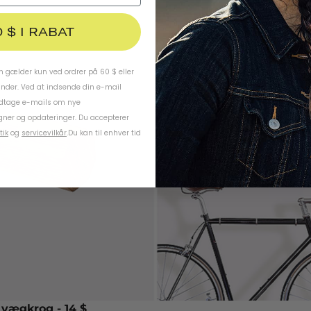
0 $ I RABAT
 gælder kun ved ordrer på 60 $ eller
under. Ved at indsende din e-mail
odtage e-mails om nye
ner og opdateringer. Du accepterer
tik
og
servicevilkår
.
Du kan til enhver tid
 vægkrog
- 14 $