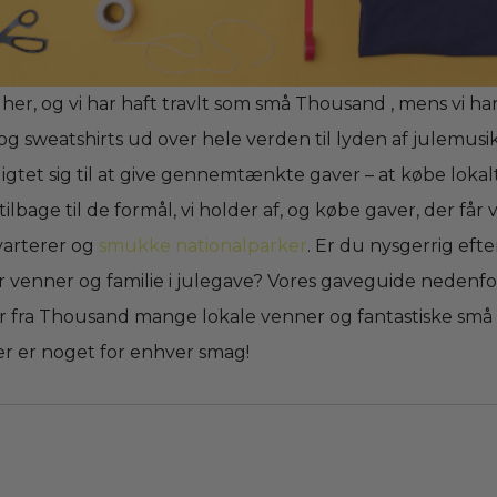
er, og vi har haft travlt som små Thousand , mens vi ha
og sweatshirts ud over hele verden til lyden af julemusik.
igtet sig til at give gennemtænkte gaver – at købe lokal
ilbage til de formål, vi holder af, og købe gaver, der får 
varterer og
smukke nationalparker
. Er du nysgerrig efte
r venner og familie i julegave? Vores gaveguide nedenfo
er fra Thousand mange lokale venner og fantastiske små
er er noget for enhver smag!