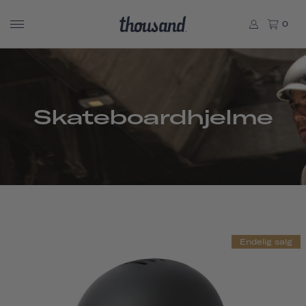
0
Skateboardhjelme
Endelig salg