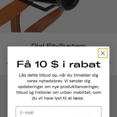
Dial Fit-System
Find den rigtige pasform. Med vores let justerbare
Få 10 $ i rabat
pasformsystem kan du være sikker på, at din skateboardhjelm
sidder tæt og sikkert.
Lås dette tilbud op, når du tilmelder dig
vores nyhedsbrev. Vi sender dig
opdateringer om nye produktlanceringer,
tilbud og historier om urban mobilitet, som
du vil have lyst til at læse.