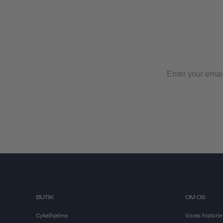
BUTIK
OM OS
Cykelhjelme
Vores historie