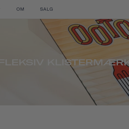
OM
SALG
FLEKSIV KLISTERMÆR