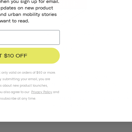
when you sign up for email.
 updates on new product
and urban mobility stories
 want to read.
Reflekterende Klistermærker
LAD OS KØRE
CHF 6
T $10 OFF
t only valid on orders of $60 or more.
UDTRYK DIG SELV OG TILFØJ ET EKSTRA
By submitting your email, you are
SIKKERHEDSELEMENT MED VORES REFLEKTERENDE
ls about new product launches,
KLISTERMÆRKER. VORES KLISTERMÆRKER TIL VOKSNE ER
u also agree to our
Privacy Policy
and
VEJRBESTANDIGE OG PERMANENTE OG HJÆLPER DIG MED AT
subscribe at any time.
TILPASSE DIN CYKEL.