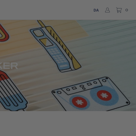
DA
0
KER