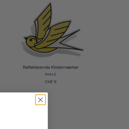
Reflekterende Klistermærker
SVALE
CHF 6