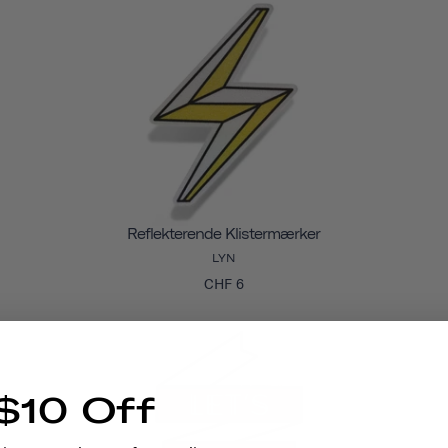
Reflekterende Klistermærker
LYN
CHF 6
$10 Off