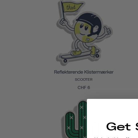
Reflekterende Klistermærker
SCOOTER
CHF 6
Get 