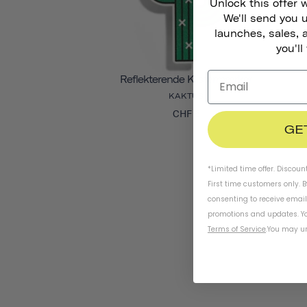
Unlock this offer 
We'll send you
launches, sales, 
you'll
Reflekterende Klistermærker
KAKTUS
CHF 6
GE
*Limited time offer. Discoun
First time customers only. 
consenting to receive emai
promotions and updates. Yo
Terms of Service
.
You may un