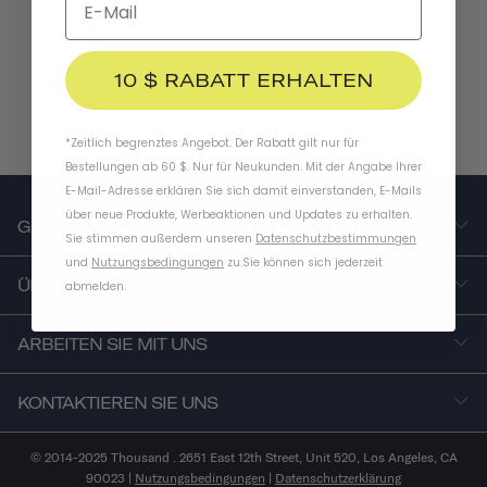
ABONNIEREN
10 $ RABATT ERHALTEN
*Zeitlich begrenztes Angebot. Der Rabatt gilt nur für
Bestellungen ab 60 $. Nur für Neukunden. Mit der Angabe Ihrer
E-Mail-Adresse erklären Sie sich damit einverstanden, E-Mails
über neue Produkte, Werbeaktionen und Updates zu erhalten.
GESCHÄFT
Sie stimmen außerdem unseren
Datenschutzbestimmungen
und
Nutzungsbedingungen
zu
.
Sie können sich jederzeit
ÜBER UNS
abmelden.
ARBEITEN SIE MIT UNS
KONTAKTIEREN SIE UNS
© 2014-2025 Thousand . 2651 East 12th Street, Unit 520, Los Angeles, CA
90023 |
Nutzungsbedingungen
|
Datenschutzerklärung