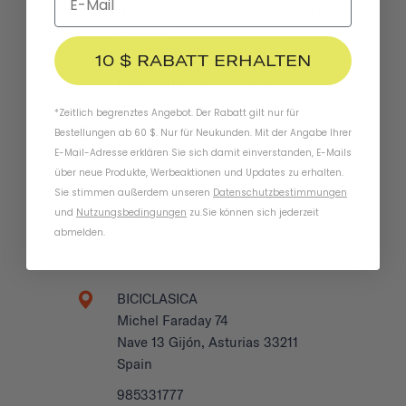
Narrabeen, New South Whales 2101
Australia
10 $ RABATT ERHALTEN
0422 708 950
benbucklerboards.com.au/c…
*Zeitlich begrenztes Angebot. Der Rabatt gilt nur für
BEYOND BIKES
Bestellungen ab 60 $. Nur für Neukunden. Mit der Angabe Ihrer
27932 La Paz Rd
E-Mail-Adresse erklären Sie sich damit einverstanden, E-Mails
über neue Produkte, Werbeaktionen und Updates zu erhalten.
Suite H
Sie stimmen außerdem unseren
Datenschutzbestimmungen
Laguna Niguel, CA 92677
und
Nutzungsbedingungen
zu
.
Sie können sich jederzeit
US
abmelden.
(949) 521-6711
BICICLASICA
Michel Faraday 74
Nave 13 Gijón, Asturias 33211
Spain
985331777