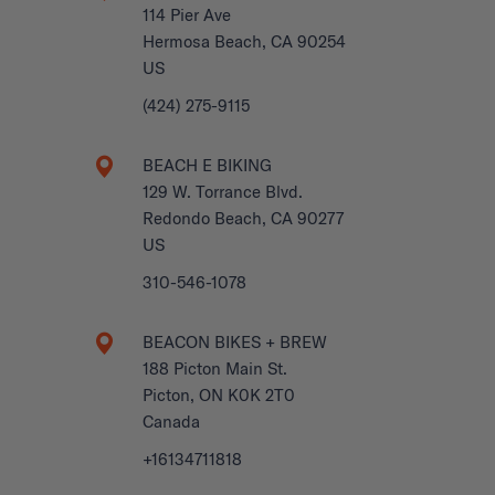
114 Pier Ave
Hermosa Beach, CA 90254
US
(424) 275-9115
BEACH E BIKING
129 W. Torrance Blvd.
Redondo Beach, CA 90277
US
310-546-1078
BEACON BIKES + BREW
188 Picton Main St.
Picton, ON K0K 2T0
Canada
+16134711818