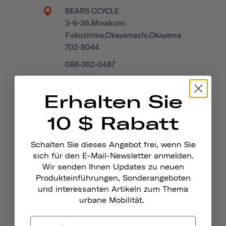
BEARS CCYCLE
3-6-36,Minakumi
Fukushima,Okayamashi,Okayama
702-8044
086-262-0487
BEIC & LIFESTYLE
Erhalten Sie
Seestrasse 115
Horn TG, 9326
10 $ Rabatt
BELL'S BICYCLES
Schalten Sie dieses Angebot frei, wenn Sie
4 George St
sich für den E-Mail-Newsletter anmelden.
Wir senden Ihnen Updates zu neuen
Hastings, TN34 3EG
Produkteinführungen, Sonderangeboten
United Kingdom
und interessanten Artikeln zum Thema
urbane Mobilität.
BEN BUCKLER BOARDS
1228 Pittwater Rd