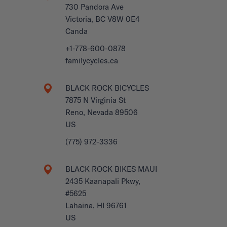
730 Pandora Ave
Victoria, BC V8W 0E4
Canda
+1-778-600-0878
familycycles.ca
BLACK ROCK BICYCLES
7875 N Virginia St
Reno, Nevada 89506
US
(775) 972-3336
BLACK ROCK BIKES MAUI
2435 Kaanapali Pkwy,
#5625
Lahaina, HI 96761
US