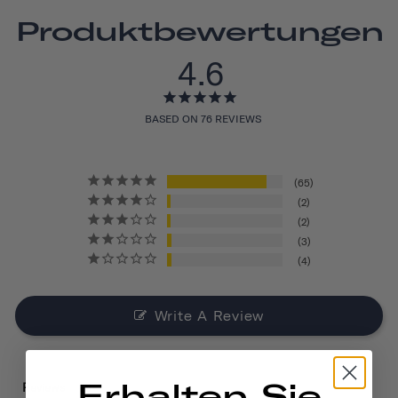
Produktbewertungen
4.6
BASED ON 76 REVIEWS
65
2
2
3
4
Write A Review
Erhalten Sie
Reviews