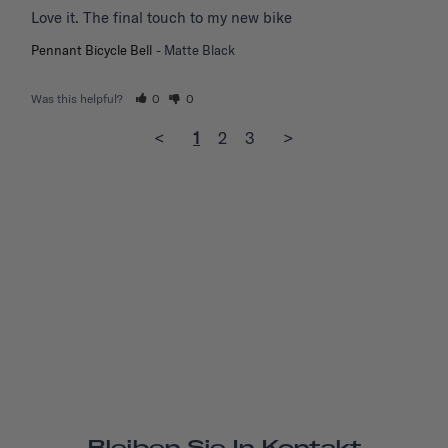
Love it. The final touch to my new bike
Pennant Bicycle Bell
Matte Black
Was this helpful?
0
0
<
1
2
3
>
Bleiben Sie In Kontakt