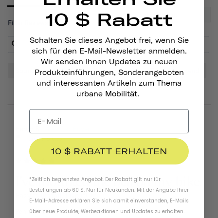
10 $ Rabatt
Filter Reviews:
Schalten Sie dieses Angebot frei, wenn Sie
sich für den E-Mail-Newsletter anmelden.
Wir senden Ihnen Updates zu neuen
Sound
Bell
Look
Bike
Tone
Head
Produkteinführungen, Sonderangeboten
und interessanten Artikeln zum Thema
urbane Mobilität.
06/25/2026
Henry B.
United States
10 $ RABATT ERHALTEN
I've mounted the bell on my bike.
*Zeitlich begrenztes Angebot. Der Rabatt gilt nur für
Bestellungen ab 60 $. Nur für Neukunden. Mit der Angabe Ihrer
Easy to install. Like it!!!
E-Mail-Adresse erklären Sie sich damit einverstanden, E-Mails
Pennant Bicycle Bell
Matte Black
über neue Produkte, Werbeaktionen und Updates zu erhalten.