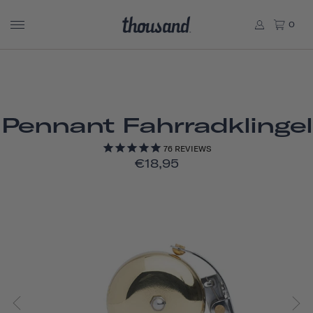
0
Pennant Fahrradklingel
76
REVIEWS
€18,95