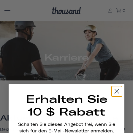
0
Karriere
Erhalten Sie
10 $ Rabatt
Aktuelle Stellenangebote
Schalten Sie dieses Angebot frei, wenn Sie
Derzeit keine offenen Stellen. Schauen Sie bald wieder vorbei!
sich für den E-Mail-Newsletter anmelden.