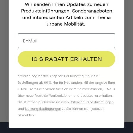
Wir senden Ihnen Updates zu neuen
Produkteinführungen, Sonderangeboten
und interessanten Artikeln zum Thema
urbane Mobilität.
Bleiben Sie In Kontakt
10 $ RABATT ERHALTEN
ABONNIEREN
*Zeitlich begrenztes Angebot. Der Rabatt gilt nur für
Bestellungen ab 60 $. Nur für Neukunden. Mit der Angabe Ihrer
E-Mail-Adresse erklären Sie sich damit einverstanden, E-Mails
über neue Produkte, Werbeaktionen und Updates zu erhalten.
Sie stimmen außerdem unseren
Datenschutzbestimmungen
und
Nutzungsbedingungen
zu
.
Sie können sich jederzeit
abmelden.