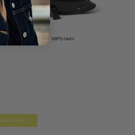
Chapter+ MIPS-Helm
BONNIEREN