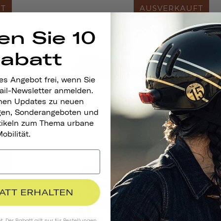
FT
AUSVERKAUFT
en Sie 10
Rabatt
es Angebot frei, wenn Sie
ail-Newsletter anmelden.
nen Updates zu neuen
gen, Sonderangeboten und
rtikeln zum Thema urbane
Chapter
obilität.
FT
AUSVERKAUFT
BATT ERHALTEN
. Der Rabatt gilt nur für Bestellungen