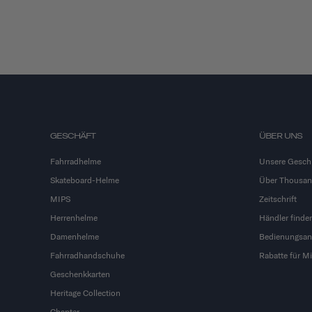
GESCHÄFT
ÜBER UNS
Fahrradhelme
Unsere Gesch
Skateboard-Helme
Über Thousa
MIPS
Zeitschrift
Herrenhelme
Händler finde
Damenhelme
Bedienungsan
Fahrradhandschuhe
Rabatte für Mi
Geschenkkarten
Heritage Collection
Chapter