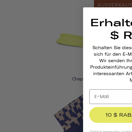
AUSVERKAU
Erhalt
$ 
Schalten Sie dies
sich für den E-M
Wir senden Ih
Produkteinführun
interessanten A
Chapter
M
AUSVERKAU
10 $ RA
*Zeitlich begrenztes Angebot