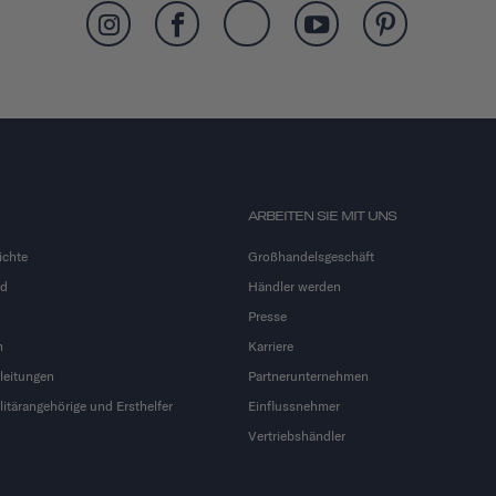
ARBEITEN SIE MIT UNS
ichte
Großhandelsgeschäft
nd
Händler werden
Presse
n
Karriere
leitungen
Partnerunternehmen
litärangehörige und Ersthelfer
Einflussnehmer
Vertriebshändler