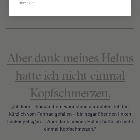
- Kelsey
abmelden.
Aber dank meines Helms
hatte ich nicht einmal
Kopfschmerzen.
„Ich kann Thousand nur wärmstens empfehlen. Ich bin
kürzlich vom Fahrrad gefallen – bin sogar über den linken
Lenker geflogen ... Aber dank meines Helms hatte ich nicht
einmal Kopfschmerzen.“